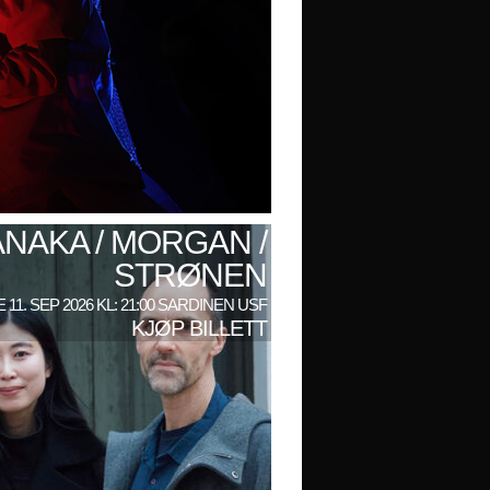
ANAKA / MORGAN /
STRØNEN
 11. SEP 2026 KL: 21:00 SARDINEN USF
KJØP BILLETT