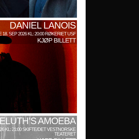
DANIEL LANOIS
 18. SEP 2026 KL: 20:00 RØKERIET USF
KJØP BILLETT
ELUTH’S AMOEBA
026 KL: 21:00 SKIFTE/DET VESTNORSKE
TEATERET