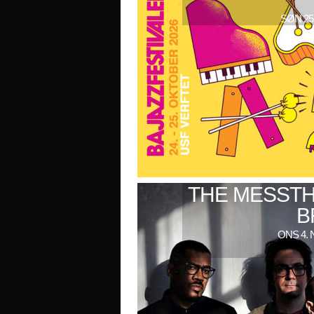
SØN 25
THE MESSTH
B
ONS 4. 