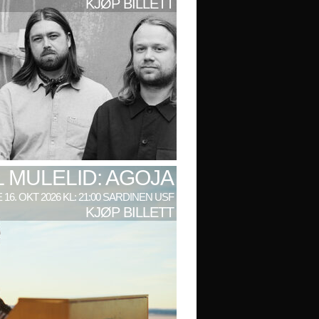
KJØP BILLETT
L MULELID: AGOJA
 16. OKT 2026 KL: 21:00 SARDINEN USF
KJØP BILLETT