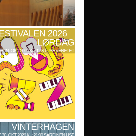
ESTIVALEN 2026 –
LØRDAG
R 24. OKT 2026 KL: 12:30 USF VERFTET
VINTERHAGEN
 30. OKT 2026 KL: 21:00 SARDINEN USF