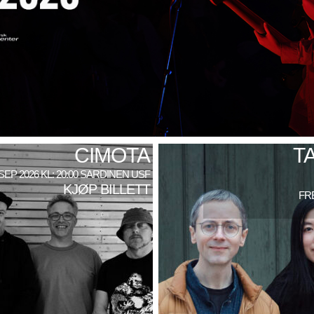
CIMOTA
T
 SEP 2026 KL: 20:00 SARDINEN USF
KJØP BILLETT
FRE