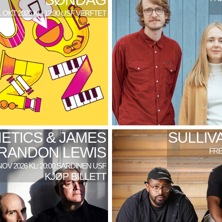
. OKT 2026 KL: 12:30 USF VERFTET
ETICS & JAMES
SULLIV
RANDON LEWIS
FRE
NOV 2026 KL: 20:00 SARDINEN USF
KJØP BILLETT