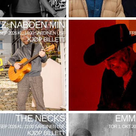
Z: NABOEN MIN
SEP 2026 KL: 14:00 SARDINEN USF
FRE
KJØP BILLETT
THE NECKS
EMM
 SEP 2026 KL: 21:00 SARDINEN USF
TOR 1. OKT 2
KJØP BILLETT