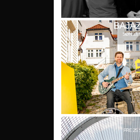
BAJAZ
SØN 13. 
FRE 25.