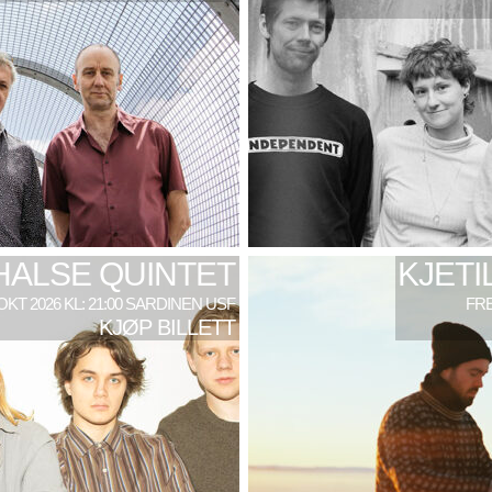
HALSE QUINTET
KJETI
 OKT 2026 KL: 21:00 SARDINEN USF
FRE
KJØP BILLETT