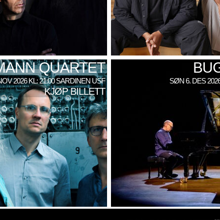
SMANN QUARTET
BU
NOV 2026 KL: 21:00 SARDINEN USF
SØN 6. DES 202
KJØP BILLETT