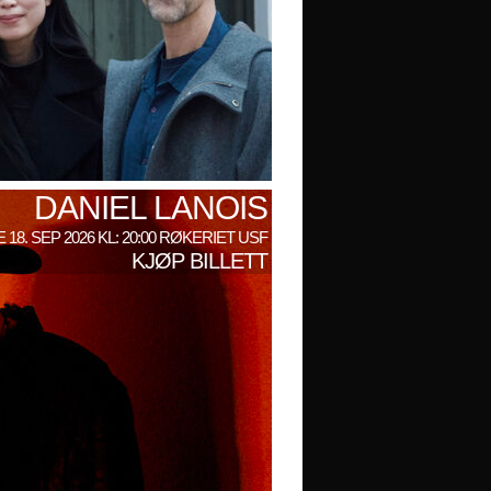
DANIEL LANOIS
 18. SEP 2026 KL: 20:00 RØKERIET USF
KJØP BILLETT