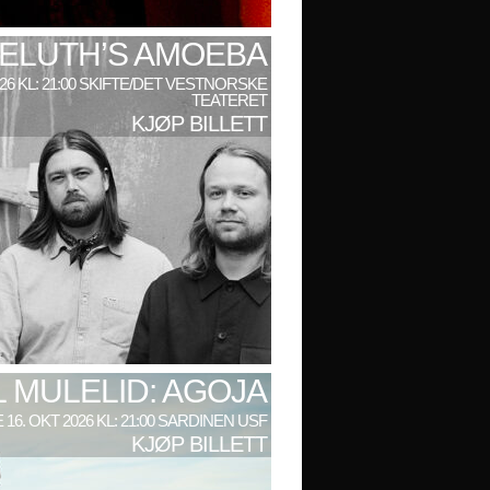
ELUTH’S AMOEBA
026 KL: 21:00 SKIFTE/DET VESTNORSKE
TEATERET
KJØP BILLETT
L MULELID: AGOJA
 16. OKT 2026 KL: 21:00 SARDINEN USF
KJØP BILLETT