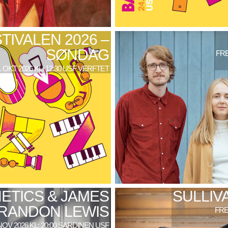
TIVALEN 2026 –
SØNDAG
FRE
. OKT 2026 KL: 12:30 USF VERFTET
ETICS & JAMES
SULLIV
RANDON LEWIS
FRE
NOV 2026 KL: 20:00 SARDINEN USF