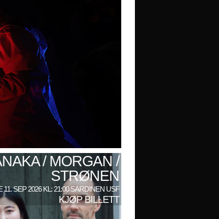
ANAKA / MORGAN /
STRØNEN
 11. SEP 2026 KL: 21:00 SARDINEN USF
KJØP BILLETT