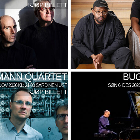
KJØP BILLETT
SMANN QUARTET
BU
NOV 2026 KL: 21:00 SARDINEN USF
SØN 6. DES 202
KJØP BILLETT