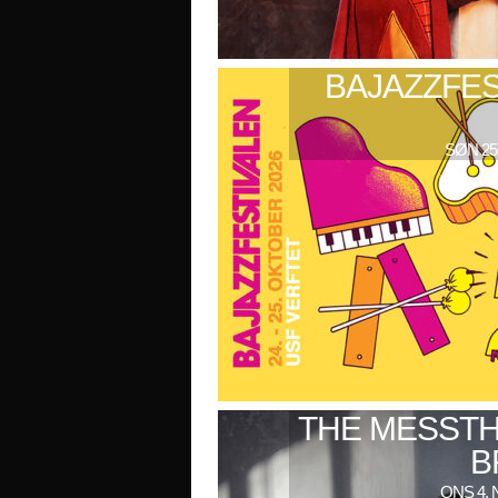
BAJAZZFES
SØN 25
THE MESSTH
B
ONS 4. 