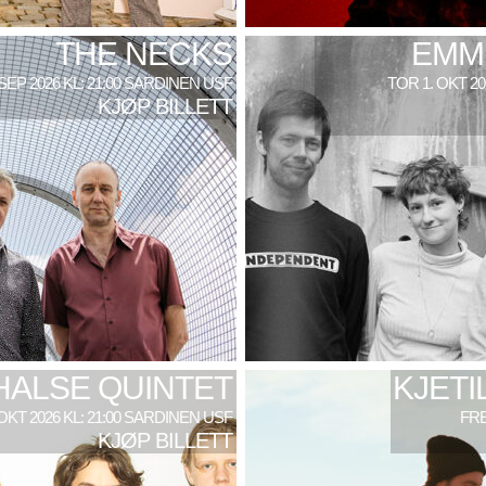
THE NECKS
EMM
 SEP 2026 KL: 21:00 SARDINEN USF
TOR 1. OKT 2
KJØP BILLETT
HALSE QUINTET
KJETI
 OKT 2026 KL: 21:00 SARDINEN USF
FRE
KJØP BILLETT