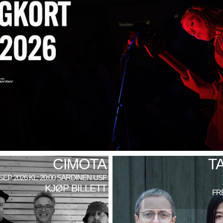
CIMOTA
T
 SEP 2026 KL: 20:00 SARDINEN USF
KJØP BILLETT
FRE