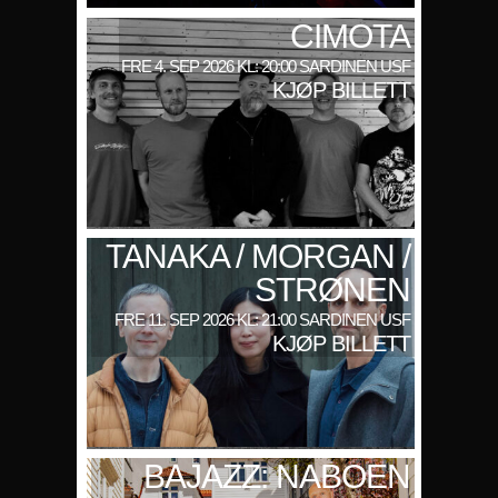
CIMOTA
FRE 4. SEP 2026 KL: 20:00 SARDINEN USF
KJØP BILLETT
TANAKA / MORGAN /
STRØNEN
FRE 11. SEP 2026 KL: 21:00 SARDINEN USF
KJØP BILLETT
BAJAZZ: NABOEN