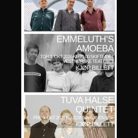
EMMELUTH’S
AMOEBA
TOR 1. OKT 2026 KL: 21:00 SKIFTE/DET
VESTNORSKE TEATERET
KJØP BILLETT
TUVA HALSE
QUINTET
FRE 9. OKT 2026 KL: 21:00 SARDINEN USF
KJØP BILLETT