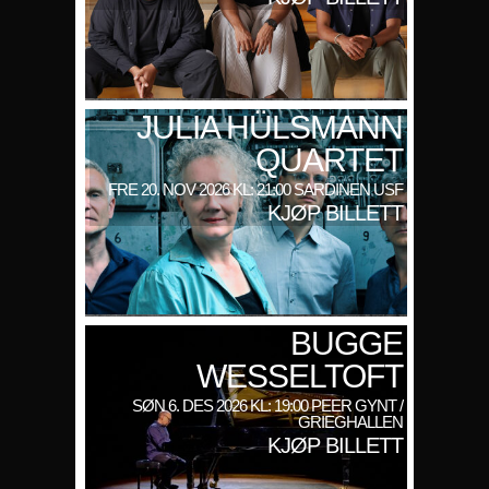
JULIA HÜLSMANN
QUARTET
FRE 20. NOV 2026 KL: 21:00 SARDINEN USF
KJØP BILLETT
BUGGE
WESSELTOFT
SØN 6. DES 2026 KL: 19:00 PEER GYNT /
GRIEGHALLEN
KJØP BILLETT