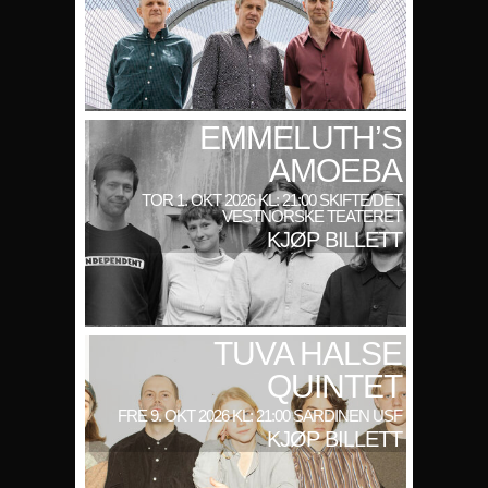
EMMELUTH’S
AMOEBA
TOR 1. OKT 2026 KL: 21:00 SKIFTE/DET
VESTNORSKE TEATERET
KJØP BILLETT
TUVA HALSE
QUINTET
FRE 9. OKT 2026 KL: 21:00 SARDINEN USF
KJØP BILLETT