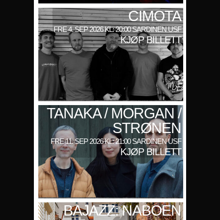
CIMOTA
FRE 4. SEP 2026 KL: 20:00 SARDINEN USF
KJØP BILLETT
TANAKA / MORGAN /
STRØNEN
FRE 11. SEP 2026 KL: 21:00 SARDINEN USF
KJØP BILLETT
BAJAZZ: NABOEN