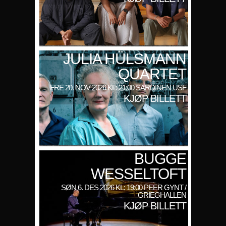
JULIA HÜLSMANN
QUARTET
FRE 20. NOV 2026 KL: 21:00 SARDINEN USF
KJØP BILLETT
BUGGE
WESSELTOFT
SØN 6. DES 2026 KL: 19:00 PEER GYNT /
GRIEGHALLEN
KJØP BILLETT