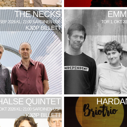
THE NECKS
EMM
 SEP 2026 KL: 21:00 SARDINEN USF
TOR 1. OKT 2
KJØP BILLETT
HALSE QUINTET
HARDAN
 OKT 2026 KL: 21:00 SARDINEN USF
KJØP BILLETT