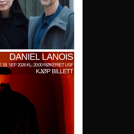
DANIEL LANOIS
 18. SEP 2026 KL: 20:00 RØKERIET USF
KJØP BILLETT