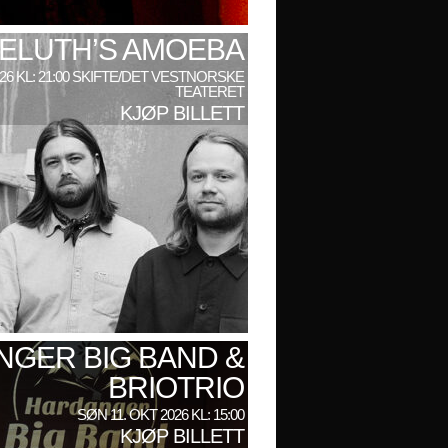
ELUTH’S AMOEBA
026 KL: 21:00 SKIFTE/DET VESTNORSKE
TEATERET
KJØP BILLETT
GER BIG BAND &
BRIOTRIO
SØN 11. OKT 2026 KL: 15:00
KJØP BILLETT