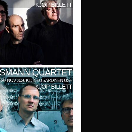
KJØP BILLETT
LSMANN QUARTET
 20. NOV 2026 KL: 21:00 SARDINEN USF
KJØP BILLETT