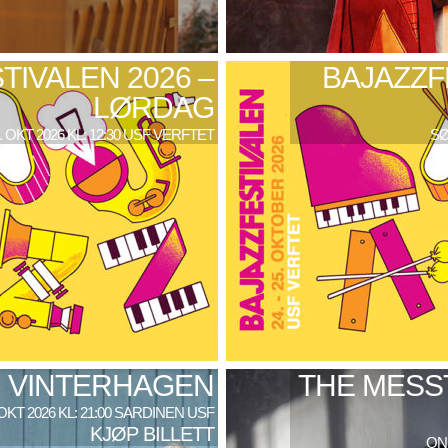
TIVALEN 2026 –
BAJAZZF
LØRDAG
. OKT 2026 KL: 12:30 USF VERFTET
SØ
VINTERHAGEN
THE MESS
 OKT 2026 KL: 21:00 SARDINEN USF
KJØP BILLETT
ONS