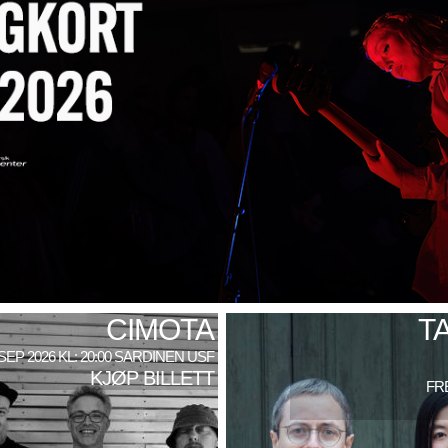
CIMOTA
T
 SEP 2026 KL: 20:00 SARDINEN USF
KJØP BILLETT
FRE