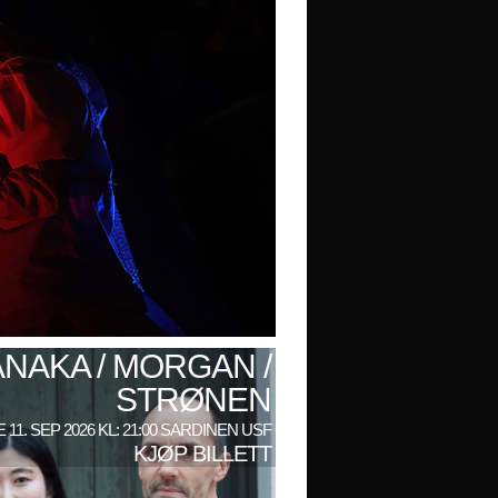
ANAKA / MORGAN /
STRØNEN
 11. SEP 2026 KL: 21:00 SARDINEN USF
KJØP BILLETT