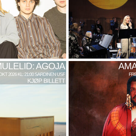
MULELID: AGOJA
AMA
 OKT 2026 KL: 21:00 SARDINEN USF
FRE
KJØP BILLETT