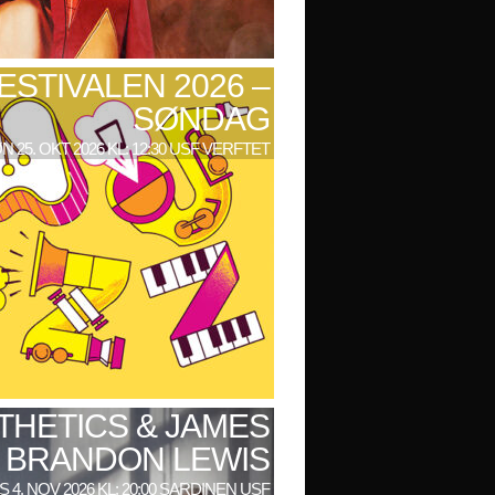
ESTIVALEN 2026 –
SØNDAG
N 25. OKT 2026 KL: 12:30 USF VERFTET
THETICS & JAMES
BRANDON LEWIS
 4. NOV 2026 KL: 20:00 SARDINEN USF