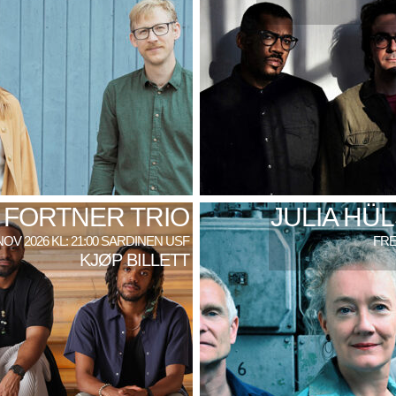
 FORTNER TRIO
JULIA HÜ
NOV 2026 KL: 21:00 SARDINEN USF
FRE
KJØP BILLETT