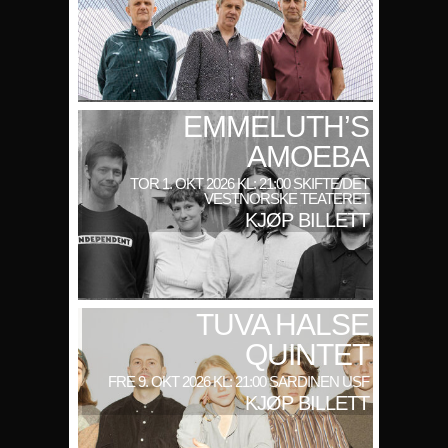
EMMELUTH’S
AMOEBA
TOR 1. OKT 2026 KL: 21:00 SKIFTE/DET
VESTNORSKE TEATERET
KJØP BILLETT
TUVA HALSE
QUINTET
FRE 9. OKT 2026 KL: 21:00 SARDINEN USF
KJØP BILLETT