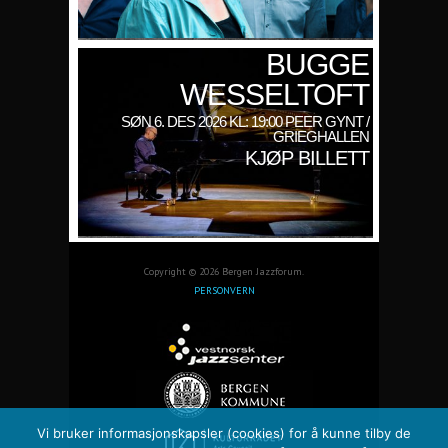
BUGGE
WESSELTOFT
SØN 6. DES 2026 KL: 19:00 PEER GYNT /
GRIEGHALLEN
KJØP BILLETT
Copyright © 2026 Bergen Jazzforum.
PERSONVERN
Vi bruker informasjonskapsler (cookies) for å kunne tilby de