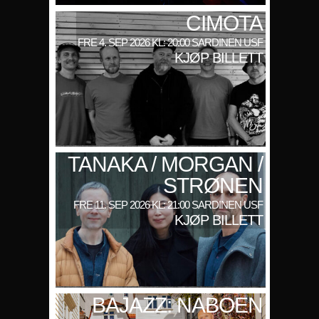
CIMOTA
FRE 4. SEP 2026 KL: 20:00 SARDINEN USF
KJØP BILLETT
TANAKA / MORGAN /
STRØNEN
FRE 11. SEP 2026 KL: 21:00 SARDINEN USF
KJØP BILLETT
BAJAZZ: NABOEN