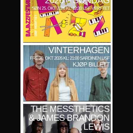
2026 – SØNDAG
SØN 25. OKT 2026 KL: 12:30 USF VERFTET
VINTERHAGEN
FRE 30. OKT 2026 KL: 21:00 SARDINEN USF
KJØP BILLETT
THE MESSTHETICS
& JAMES BRANDON
LEWIS