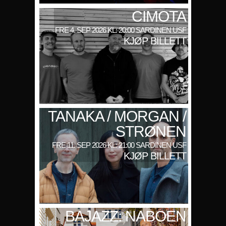
CIMOTA
FRE 4. SEP 2026 KL: 20:00 SARDINEN USF
KJØP BILLETT
TANAKA / MORGAN /
STRØNEN
FRE 11. SEP 2026 KL: 21:00 SARDINEN USF
KJØP BILLETT
BAJAZZ: NABOEN