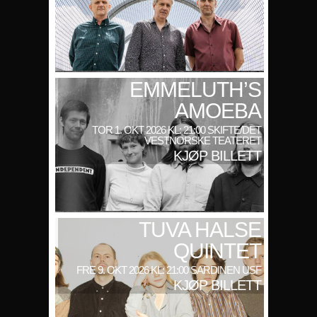
EMMELUTH’S
AMOEBA
TOR 1. OKT 2026 KL: 21:00 SKIFTE/DET
VESTNORSKE TEATERET
KJØP BILLETT
TUVA HALSE
QUINTET
FRE 9. OKT 2026 KL: 21:00 SARDINEN USF
KJØP BILLETT