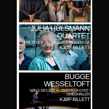
JULIA HÜLSMANN
QUARTET
FRE 20. NOV 2026 KL: 21:00 SARDINEN USF
KJØP BILLETT
BUGGE
WESSELTOFT
SØN 6. DES 2026 KL: 19:00 PEER GYNT /
GRIEGHALLEN
KJØP BILLETT