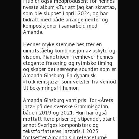
Filip er også medprodusent for hennes
nyeste album «Tur att jag kan skratta»,
som ble sluppet i april 2024, og har
bidratt med både arrangementer og
komposisjoner i samarbeid med
Amanda.
Hennes myke stemme besitter en
uimotståelig kombinasjon av uskyld og
visdom. Pianotrioen fremhever hennes
elegante frasering og rytmiske timing
og skaper det særegne soundet som er
Amanda Ginsburg. En dynamisk
«folkhemsjazz» som veksler fra vemod
til bekymringsfri humor.
Amanda Ginsburg vant pris for «Årets
jazz» på den svenske Grammisgalan
både i 2019 og 2021. Hun har også
mottatt flere priser og stipender, blant
annet Sveriges komponisters og
tekstforfatteres jazzpris. ​​I 2025
fortsetter Amanda sin releaseturné