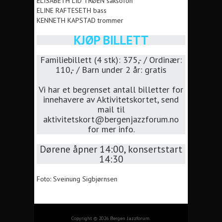
ELISABETH LID TRØEN saksofon
ELINE RAFTESETH bass
KENNETH KAPSTAD trommer
KJØP BILLETT
Familiebillett (4 stk): 375,- / Ordinær:
110,- / Barn under 2 år: gratis
Vi har et begrenset antall billetter for
innehavere av Aktivitetskortet, send
mail til
aktivitetskort@bergenjazzforum.no
for mer info.
Dørene åpner 14:00, konsertstart
14:30
Foto: Sveinung Sigbjørnsen
Copyright © 2026 Bergen Jazzforum.