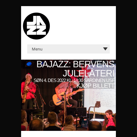
BAJAZZ: BERVENS
JULELÅTERI
SØN 4. DES 2022 KL: 14:30 SARDINEN USF
KJØP BILLETT