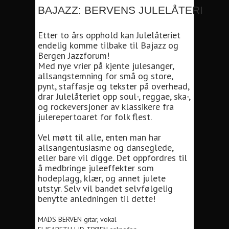
BAJAZZ: BERVENS JULELÅTERI
Etter to års opphold kan Julelåteriet
endelig komme tilbake til Bajazz og
Bergen Jazzforum!
Med nye vrier på kjente julesanger,
allsangstemning for små og store,
pynt, staffasje og tekster på overhead,
drar Julelåteriet opp soul-, reggae, ska-,
og rockeversjoner av klassikere fra
julerepertoaret for folk flest.
Vel møtt til alle, enten man har
allsangentusiasme og danseglede,
eller bare vil digge. Det oppfordres til
å medbringe juleeffekter som
hodeplagg, klær, og annet julete
utstyr. Selv vil bandet selvfølgelig
benytte anledningen til dette!
MADS BERVEN gitar, vokal