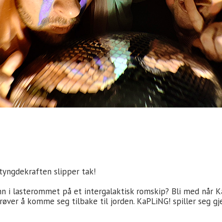
tyngdekraften slipper tak!
inn i lasterommet på et intergalaktisk romskip? Bli med når 
øver å komme seg tilbake til jorden. KaPLiNG! spiller seg 