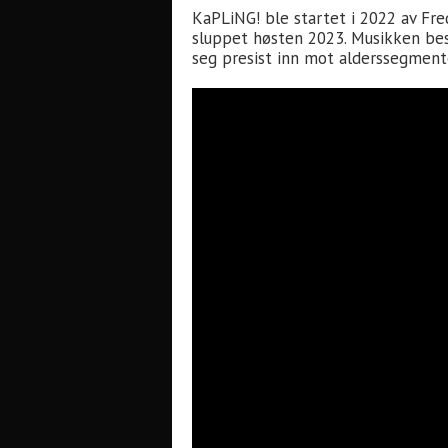
KaPLiNG! ble startet i 2022 av Fre
sluppet høsten 2023. Musikken bes
seg presist inn mot alderssegment