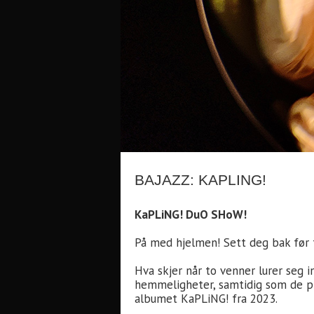
BAJAZZ: KAPLING!
KaPLiNG! DuO SHoW!
På med hjelmen! Sett deg bak før 
Hva skjer når to venner lurer seg 
hemmeligheter, samtidig som de pr
albumet KaPLiNG! fra 2023.