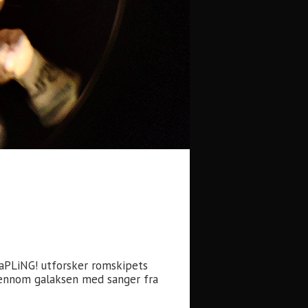
KaPLiNG! utforsker romskipets
gjennom galaksen med sanger fra