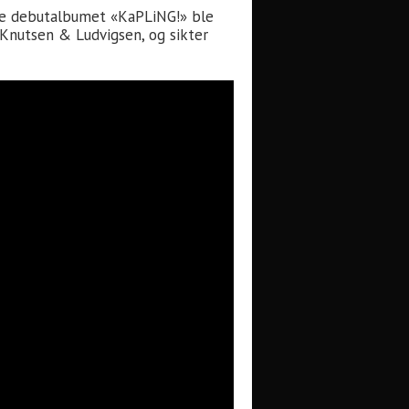
erte debutalbumet «KaPLiNG!» ble
Knutsen & Ludvigsen, og sikter