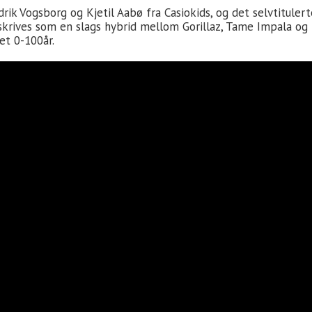
drik Vogsborg og Kjetil Aabø fra Casiokids, og det selvtitul
krives som en slags hybrid mellom Gorillaz, Tame Impala og 
et 0-100år.