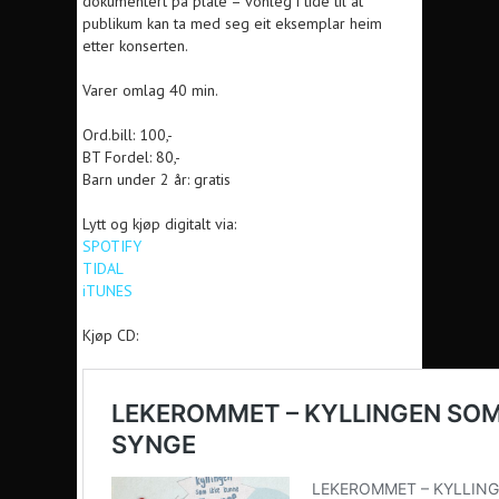
dokumentert på plate – vonleg i tide til at
publikum kan ta med seg eit eksemplar heim
etter konserten.
Varer omlag 40 min.
Ord.bill: 100,-
BT Fordel: 80,-
Barn under 2 år: gratis
Lytt og kjøp digitalt via:
SPOTIFY
TIDAL
iTUNES
Kjøp CD: