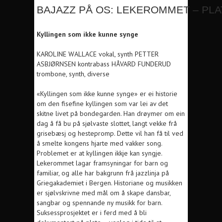
BAJAZZ PÅ OS: LEKEROMMET – PLA
Kyllingen som ikke kunne synge
KAROLINE WALLACE vokal, synth PETTER
ASBJØRNSEN kontrabass HÅVARD FUNDERUD
trombone, synth, diverse
«Kyllingen som ikke kunne synge» er ei historie
om den fisefine kyllingen som var lei av det
skitne livet på bondegarden. Han drøymer om ein
dag å få bu på sjølvaste slottet, langt vekke frå
grisebæsj og hestepromp. Dette vil han få til ved
å smelte kongens hjarte med vakker song.
Problemet er at kyllingen ikkje kan syngje.
Lekerommet lagar framsyningar for barn og
familiar, og alle har bakgrunn frå jazzlinja på
Griegakademiet i Bergen. Historiane og musikken
er sjølvskrivne med mål om å skape dansbar,
sangbar og spennande ny musikk for barn.
Suksessprosjektet er i ferd med å bli