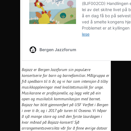
Bajazz er Bergen Jazzforum sin populære
konsertserie for barn og barnefamiliar. Målgruppa er
frå spedbarn til ti år, og vi har som intensjon å tilby
musikkopplevingar med kvalitetsmusikk for unge.
Musikarane er profesjonelle, og legg vekt på ein
open og musikalsk kommunikasjon med barnet.
Bajazz har blitt gjennomført på USF Verftet i Bergen
i over ti år, og i 2017 går turen til Oseana. Vi håpar
å sjå mange store og små den fyrste laurdagen i
kvar månad på Bajazz-konsert! Sjå
arrangementsoversikta vår for å finne øvrige datoar