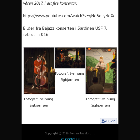
våren 2017, i alt fire konsertar.
https://www.youtube.com/watch?v=gNe5o_y4oXg
Bilder fra Bajazz konserten i Sardinen USF 7.
februar 2016
Fotograf: Sveinung
Sigbjørnsen
Fotograf: Sveinung
Fotograf: Sveinung
Sigbjørnsen
Sigbjørnsen
Copyright © 2026 Bergen Jazzforum.
PERSONVERN