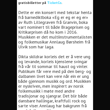
gratisbilletter på
TicketCo
.
Dette er ein konsert med tekstar henta
frå barnediktboka «Eg er eg er eg er»
av Ruth Lillegraven frå Granvin, boka
vart nominert til både Brageprisen og
Kritikarprisen då ho kom i 2016.
Musikken er det multiinstrumentalisten
og folkemusikar Annlaug Børsheim frå
Ulvik som har laga.
Dikta skildrar korleis det er å vere ung
og levande, korleis kjenslene svingar
frå vår til sommar til haust og vinter.
Publikum får vere med på den berg- og
dalbanen livet kan vere når ein er ung
både gjennom musikk og ord. Musikken
er nyskriven, men inspirert av norsk
folkemusikk i møte med andre
tradisjonar og sjangrar. Det blir både
dansbare hallingar, kraftfull rock og
sarte viser. Annlaug har bakgrunn frå