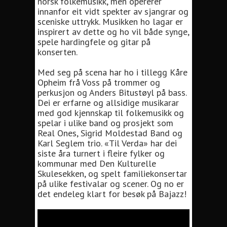
norsk folkemusikk, men opererer
innanfor eit vidt spekter av sjangrar og
sceniske uttrykk. Musikken ho lagar er
inspirert av dette og ho vil både synge,
spele hardingfele og gitar på
konserten.
Med seg på scena har ho i tillegg Kåre
Opheim frå Voss på trommer og
perkusjon og Anders Bitustøyl på bass.
Dei er erfarne og allsidige musikarar
med god kjennskap til folkemusikk og
spelar i ulike band og prosjekt som
Real Ones, Sigrid Moldestad Band og
Karl Seglem trio. «Til Verda» har dei
siste åra turnert i fleire fylker og
kommunar med Den Kulturelle
Skulesekken, og spelt familiekonsertar
på ulike festivalar og scener. Og no er
det endeleg klart for besøk på Bajazz!