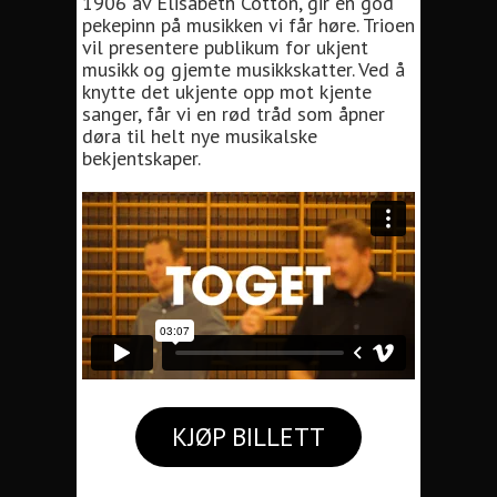
1906 av Elisabeth Cotton, gir en god
pekepinn på musikken vi får høre. Trioen
vil presentere publikum for ukjent
musikk og gjemte musikkskatter. Ved å
knytte det ukjente opp mot kjente
sanger, får vi en rød tråd som åpner
døra til helt nye musikalske
bekjentskaper.
KJØP BILLETT