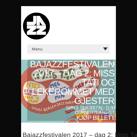
BAJAZZFESTIVALEN
2017 – DAG 2: MISS
TATI OG
LEKEROMMET MED
GJESTER
SØN 3. SEP 2017 KL: 11:30
CORNERTEATERET
KJØP BILLETT
Bajazzfestivalen 2017 – dag 2: Miss T