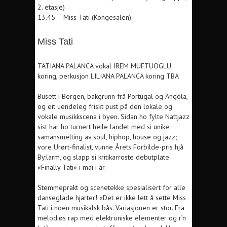
2. etasje)
13.45 – Miss Tati (Kongesalen)
Miss Tati
TATIANA PALANCA vokal IREM MÜFTÜOGLU
koring, perkusjon LILIANA PALANCA koring TBA
Busett i Bergen, bakgrunn frå Portugal og Angola,
og eit uendeleg friskt pust på den lokale og
vokale musikkscena i byen. Sidan ho fylte Nattjazz
sist har ho turnert heile landet med si unike
samansmelting av soul, hiphop, house og jazz;
vore Urørt-finalist, vunne Årets Forbilde-pris hjå
By:larm, og slapp si kritikarroste debutplate
«Finally Tati» i mai i år.
Stemmeprakt og scenetekke spesialisert for alle
danseglade hjarter! «Det er ikke lett å sette Miss
Tati i noen musikalsk bås. Variasjonen er stor. Fra
melodiøs rap med elektroniske elementer og r’n