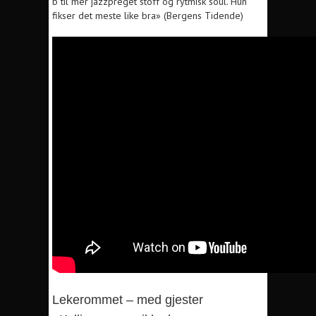
b til mer jazzpreget stoff og rytmisk soul. Hun
fikser det meste like bra» (Bergens Tidende)
Lekerommet – med gjester