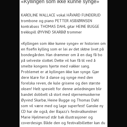
«Kyllingen som ikke kunne synge»
KAROLINE WALLACE vokal HÅVARD FUNDERUD
trombone og piano PETTER ASBJØRNSEN
kontrabass THOMAS DAHL gitar HEINE BUGGE
trekkspill ØYVIND SKARBØ trommer
«Kyllingen som ikke kunne synge» er historien om
en fisefin kylling som er lei av det skitne livet på
bondegården. Han drømmer om å en dag få bo
på selveste slottet. Dette vil han få til ved å
smelte kongens hjerte med vakker sang.
Problemet er at kyllingen ikke kan synge. Gjør
dere klare for å danse og synge med den
forelska reven, de kule grisene og den største
oksen! Helt spesielt for denne anledningen blir
bandet dobbelt så stort med stjernemusikerne
Øyvind Skarbø, Heine Bugge og Thomas Dahl
som vil være med og lage superfest! Ganske ny
CD har de også, der Bajazz’s festivalkunstner
Marie Hjelmerud står bak illustrasjoner og
coverdesign. Både den og festivalbilletter kan du