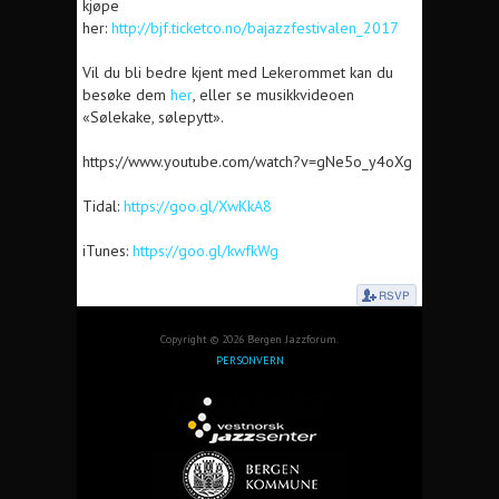
kjøpe
her:
http://bjf.ticketco.no/bajazzfestivalen_2017
Vil du bli bedre kjent med Lekerommet kan du
besøke dem
her
, eller se musikkvideoen
«Sølekake, sølepytt».
https://www.youtube.com/watch?v=gNe5o_y4oXg
Tidal:
https://goo.gl/XwKkA8
iTunes:
https://goo.gl/kwfkWg
Copyright © 2026 Bergen Jazzforum.
PERSONVERN