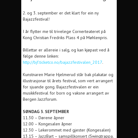
2. og 3. september er det klart for ein ny
Bajazzfestival!
I år flytter me til trivelege Cornerteateret på
Kong Christian Fredriks Plass 4 på Møhlenpris.
Billettar er allereie i salg, og kan kjøpast ved å
følge denne linken:
http://bjf.ticketco.no/bajazzfestivalen_2017
.
Kunstnaren Marie Hjelmerud står bak plakatar og
illustrasjonar til årets festival, som vert arrangert
for sjuande gong. Bajazzfestivalen er ein
musikkfestival for born og vaksne arrangert av
Bergen Jazzforum.
SØNDAG 3. SEPTEMBER
11.30 – Dørene åpner
12.00 – Kongesalen åpner
12.30 – Lekerommet med gjester (Kongesalen)
13.15 – JazzBart – samspillkonsert (Swingtrappa,