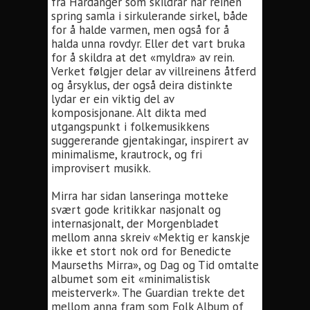
frå Hardanger som skildrar når reinen
spring samla i sirkulerande sirkel, både
for å halde varmen, men også for å
halda unna rovdyr. Eller det vart bruka
for å skildra at det «myldra» av rein.
Verket følgjer delar av villreinens åtferd
og årsyklus, der også deira distinkte
lydar er ein viktig del av
komposisjonane. Alt dikta med
utgangspunkt i folkemusikkens
suggererande gjentakingar, inspirert av
minimalisme, krautrock, og fri
improvisert musikk.
Mirra har sidan lanseringa motteke
svært gode kritikkar nasjonalt og
internasjonalt, der Morgenbladet
mellom anna skreiv «Mektig er kanskje
ikke et stort nok ord for Benedicte
Maurseths Mirra», og Dag og Tid omtalte
albumet som eit «minimalistisk
meisterverk». The Guardian trekte det
mellom anna fram som Folk Album of