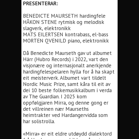
PRESENTERAR:
BENEDICTE MAURSETH hardingfele
HÅKON STENE rytmisk og melodisk
slagverk, elektronikk
MATS EILERTSEN kontrabass, el-bass
MORTEN QVENILD piano, elektronikk
Då Benedicte Maurseth gav ut albumet
Hárr (Hubro Records) i 2022, vart den
visjonære og internasjonalt anerkjende
hardingfelespelaren hylla for å ha skapt
eit meisterverk. Albumet vart tildelt
Nordic Music Prize, samt kåra til eit av
dei 10 beste folkemusikkalbum i verda
av The Guardian. I 2025 kom
oppfølgjaren Mirra, og denne gong er
det villreinen nær Maurseths
heimtrakter ved Hardangervidda som
har solistrolla.
«Mirra» er eit eldre utdøydd dialektord