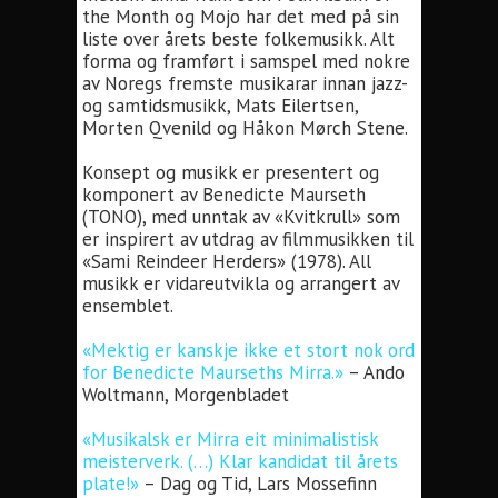
the Month og Mojo har det med på sin
liste over årets beste folkemusikk. Alt
forma og framført i samspel med nokre
av Noregs fremste musikarar innan jazz-
og samtidsmusikk, Mats Eilertsen,
Morten Qvenild og Håkon Mørch Stene.
Konsept og musikk er presentert og
komponert av Benedicte Maurseth
(TONO), med unntak av «Kvitkrull» som
er inspirert av utdrag av filmmusikken til
«Sami Reindeer Herders» (1978). All
musikk er vidareutvikla og arrangert av
ensemblet.
«Mektig er kanskje ikke et stort nok ord
for Benedicte Maurseths Mirra.»
– Ando
Woltmann, Morgenbladet
«Musikalsk er Mirra eit minimalistisk
meisterverk. (…) Klar kandidat til årets
plate!»
– Dag og Tid, Lars Mossefinn