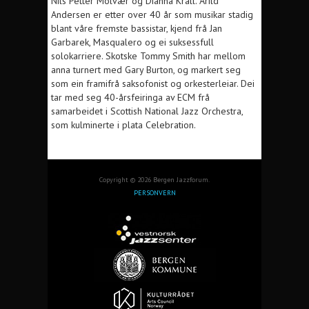
Nils Petter Molvær og Dianna Krall. Arild
Andersen er etter over 40 år som musikar stadig
blant våre fremste bassistar, kjend frå Jan
Garbarek, Masqualero og ei suksessfull
solokarriere. Skotske Tommy Smith har mellom
anna turnert med Gary Burton, og markert seg
som ein framifrå saksofonist og orkesterleiar. Dei
tar med seg 40-årsfeiringa av ECM frå
samarbeidet i Scottish National Jazz Orchestra,
som kulminerte i plata Celebration.
Copyright © 2026 Bergen Jazzforum.
PERSONVERN