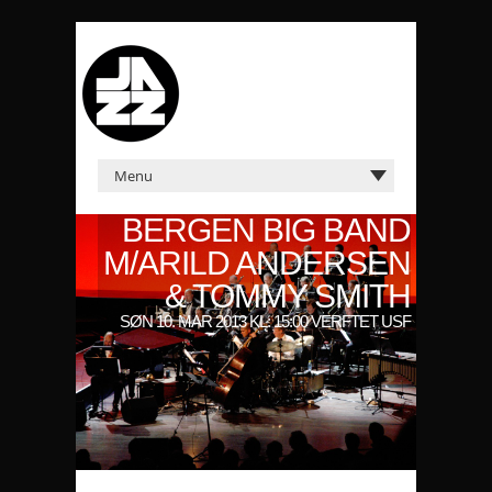
BERGEN BIG BAND
M/ARILD ANDERSEN
& TOMMY SMITH
SØN 10. MAR 2013 KL: 15:00 VERFTET USF