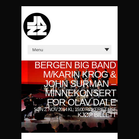
BERGEN BIG BAND
M/KARIN KROG &
JOHN SURMAN –
MINNEKONSERT
FOR OLAV DALE
SØN 2. NOV 2014 KL: 15:00 RØKERIET USF
KJØP BILLETT