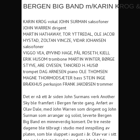
BERGEN BIG BAND m/KARIN KROG 
KARIN KROG vokal JOHN SURMAN saksofoner
JOHN WARREN dirigent
MARTIN HATHAWAY, TOR YTTREDAL, OLE JACOB
HYSTAD, ZOLTAN VINCZE, VIDAR JOHANSEN
saksofoner
VIGGO VEA, ØYVIND HAGE, PÅL ROSETH, KJELL
ERIK HUSOM trombone MARTIN WINTER, BØRGE
STYVE, ARE OVESEN, TANCRED H. HUSØ
trompet DAG ARNESEN piano OLE THOMSEN
MAGNE THORMODSÆTER bass STEIN INGE
BRÆKHUS perkusjon FRANK JAKOBSEN trommer
Det er nå ett år siden John Surmans verk Another
Sky ble framført i Bergen første gang. Anført av
Olav Dale, med John Warren som dirigent og John
Surman som arrangør og solist, leverte Bergen
Big Band en minneverdig konsert. De tre neste
dagene ble tilbragt i studio med innspilling av
platen, som ble sluppet i august i år. Olav var i sitt