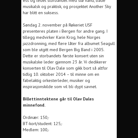
ess og ledet storbandet med stø hånd, både
musikalsk og praktisk, og prosjektet Another Sky
har blitt en suksess.
Søndag 2. november på Røkeriet USF
presenteres platen i Bergen for andre gang. I
tillegg medvirker Karin Krog, hele Norges
jazzdronning, med flere låter fra albumet Seagull
som ble utgitt med Bergen Big Band i 2005.
Dette er storbandets første konsert uten sin
musikalske leder gjennom 23 år. Vi dedikerer
konserten til Olav Dale som gikk bort så altfor
tidlig 10. oktober 2014 – til minne om en
fabelaktig orkesterleder, musiker og
inspirasjonskilde som vil bli dypt savnet.
Billettinntektene går til Olav Dales
minnefond.
Ordinær: 150,-
BT-kort/student: 125,-
Medlem: 100,-