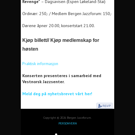
Revenge”
– Dagsavisen (Espen Løkeland-Stai)
Ordinær: 250,- / Medlem Bergen Jazzforum: 150,-
Dørene åpner 20.00, konsertstart 21.00.
Kjøp billett
//
Kjøp medlemskap for
høsten
Praktisk informasjon
Konserten presenteres i samarbeid med
Vestnorsk Jazzsenter.
Meld deg på nyhetsbrevet vårt her!
Copyright © 2026 Bergen Jazzforum.
PERSONVERN