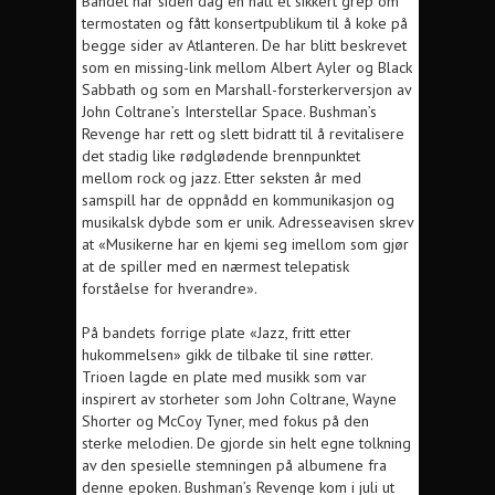
Bandet har siden dag én hatt et sikkert grep om
termostaten og fått konsertpublikum til å koke på
begge sider av Atlanteren. De har blitt beskrevet
som en missing-link mellom Albert Ayler og Black
Sabbath og som en Marshall-forsterkerversjon av
John Coltrane’s Interstellar Space. Bushman’s
Revenge har rett og slett bidratt til å revitalisere
det stadig like rødglødende brennpunktet
mellom rock og jazz. Etter seksten år med
samspill har de oppnådd en kommunikasjon og
musikalsk dybde som er unik. Adresseavisen skrev
at «Musikerne har en kjemi seg imellom som gjør
at de spiller med en nærmest telepatisk
forståelse for hverandre».
På bandets forrige plate «Jazz, fritt etter
hukommelsen» gikk de tilbake til sine røtter.
Trioen lagde en plate med musikk som var
inspirert av storheter som John Coltrane, Wayne
Shorter og McCoy Tyner, med fokus på den
sterke melodien. De gjorde sin helt egne tolkning
av den spesielle stemningen på albumene fra
denne epoken. Bushman’s Revenge kom i juli ut