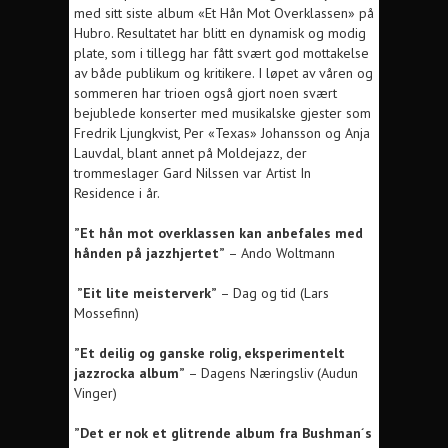
med sitt siste album «Et Hån Mot Overklassen» på
Hubro. Resultatet har blitt en dynamisk og modig
plate, som i tillegg har fått svært god mottakelse
av både publikum og kritikere. I løpet av våren og
sommeren har trioen også gjort noen svært
bejublede konserter med musikalske gjester som
Fredrik Ljungkvist, Per «Texas» Johansson og Anja
Lauvdal, blant annet på Moldejazz, der
trommeslager Gard Nilssen var Artist In
Residence i år.
”Et hån mot overklassen kan anbefales med
hånden på jazzhjertet”
– Ando Woltmann
”Eit lite meisterverk”
– Dag og tid (Lars
Mossefinn)
”Et deilig og ganske rolig, eksperimentelt
jazzrocka album”
– Dagens Næringsliv (Audun
Vinger)
”Det er nok et glitrende album fra Bushman´s