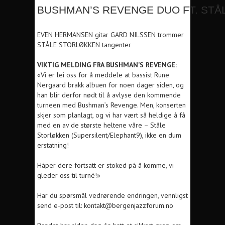
BUSHMAN’S REVENGE DUO FT. ST
EVEN HERMANSEN gitar GARD NILSSEN trommer
STÅLE STORLØKKEN tangenter
VIKTIG MELDING FRA BUSHMAN’S REVENGE:
«Vi er lei oss for å meddele at bassist Rune
Nergaard brakk albuen for noen dager siden, og
han blir derfor nødt til å avlyse den kommende
turneen med Bushman’s Revenge. Men, konserten
skjer som planlagt, og vi har vært så heldige å få
med en av de største heltene våre – Ståle
Storløkken (Supersilent/Elephant9), ikke en dum
erstatning!
Håper dere fortsatt er stoked på å komme, vi
gleder oss til turné!»
Har du spørsmål vedrørende endringen, vennligst
send e-post til: kontakt@bergenjazzforum.no