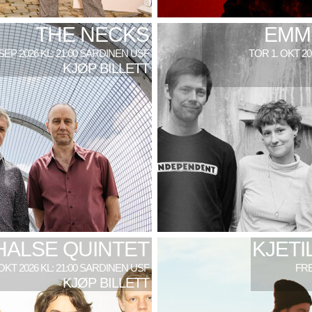
THE NECKS
EMM
 SEP 2026 KL: 21:00 SARDINEN USF
TOR 1. OKT 2
KJØP BILLETT
HALSE QUINTET
KJETI
 OKT 2026 KL: 21:00 SARDINEN USF
FRE
KJØP BILLETT