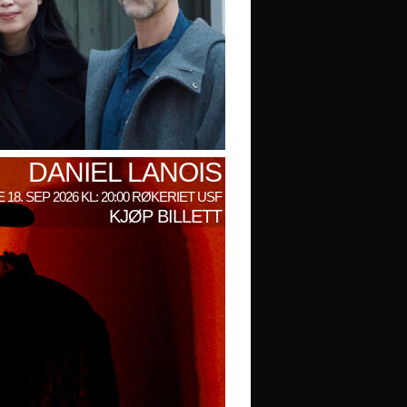
DANIEL LANOIS
 18. SEP 2026 KL: 20:00 RØKERIET USF
KJØP BILLETT