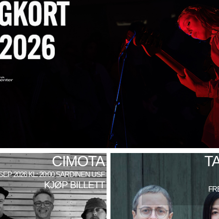
CIMOTA
T
 SEP 2026 KL: 20:00 SARDINEN USF
KJØP BILLETT
FRE