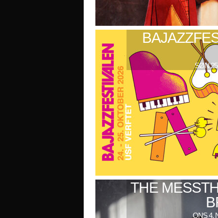
BAJAZZFES
SØN 25
THE MESSTH
B
ONS 4. 