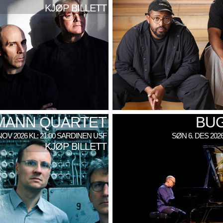
KJØP BILLETT
SMANN QUARTET
BU
NOV 2026 KL: 21:00 SARDINEN USF
SØN 6. DES 202
KJØP BILLETT