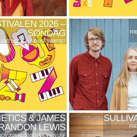
TIVALEN 2026 –
SØNDAG
FRE
. OKT 2026 KL: 12:30 USF VERFTET
ETICS & JAMES
SULLIV
RANDON LEWIS
FRE
NOV 2026 KL: 20:00 SARDINEN USF