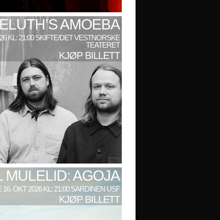
ELUTH’S AMOEBA
026 KL: 21:00 SKIFTE/DET VESTNORSKE
TEATERET
KJØP BILLETT
L MULELID: AGOJA
 16. OKT 2026 KL: 21:00 SARDINEN USF
KJØP BILLETT