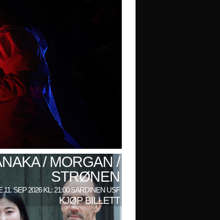
ANAKA / MORGAN /
STRØNEN
 11. SEP 2026 KL: 21:00 SARDINEN USF
KJØP BILLETT