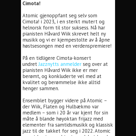
Cimota!
Atomic gjenoppfant seg selv som
Cimota! i 2023, i en sterkt mutert og
helnorsk form til stor suksess. Nå har
pianisten Håvard Wiik skrevet helt ny
musikk og vi er kjempestolte av å åpne
høstsesongen med en verdenspremiere!
På en tidligere Cimota-konsert
undret
Jazznytts anmelder
seg over at
pianisten Håvard Wiik ikke er mer
berømt, og konkluderte vel med at
kvalitet og berømmelse ikke alltid
henger sammen.
Ensemblet bygger videre på Atomic –
der Wiik, Flaten og Hulbækmo var
medlem – som i 20 år var kjent for sin
måte å blande høyoktan frijazz med
elementer fra samtidsmusikk og klassisk
jazz til de takket for seg i 2022. Atomic