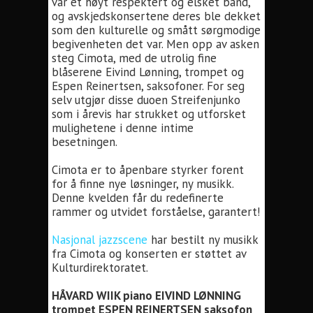
var et høyt respektert og elsket band,
og avskjedskonsertene deres ble dekket
som den kulturelle og smått sørgmodige
begivenheten det var. Men opp av asken
steg Cimota, med de utrolig fine
blåserene Eivind Lønning, trompet og
Espen Reinertsen, saksofoner. For seg
selv utgjør disse duoen Streifenjunko
som i årevis har strukket og utforsket
mulighetene i denne intime
besetningen.
Cimota er to åpenbare styrker forent
for å finne nye løsninger, ny musikk.
Denne kvelden får du redefinerte
rammer og utvidet forståelse, garantert!
Nasjonal jazzscene
har bestilt ny musikk
fra Cimota og konserten er støttet av
Kulturdirektoratet.
HÅVARD WIIK piano EIVIND LØNNING
trompet ESPEN REINERTSEN saksofon