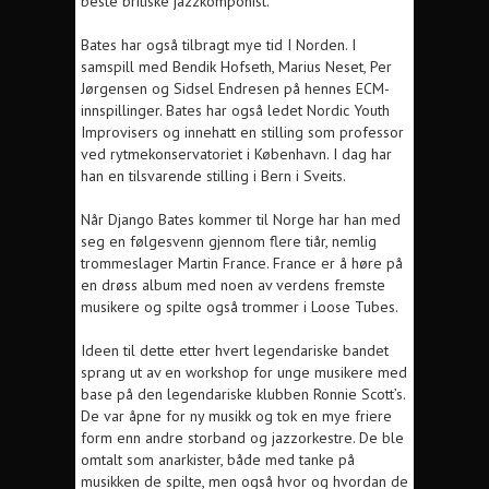
beste britiske jazzkomponist.
Bates har også tilbragt mye tid I Norden. I
samspill med Bendik Hofseth, Marius Neset, Per
Jørgensen og Sidsel Endresen på hennes ECM-
innspillinger. Bates har også ledet Nordic Youth
Improvisers og innehatt en stilling som professor
ved rytmekonservatoriet i København. I dag har
han en tilsvarende stilling i Bern i Sveits.
Når Django Bates kommer til Norge har han med
seg en følgesvenn gjennom flere tiår, nemlig
trommeslager Martin France. France er å høre på
en drøss album med noen av verdens fremste
musikere og spilte også trommer i Loose Tubes.
Ideen til dette etter hvert legendariske bandet
sprang ut av en workshop for unge musikere med
base på den legendariske klubben Ronnie Scott’s.
De var åpne for ny musikk og tok en mye friere
form enn andre storband og jazzorkestre. De ble
omtalt som anarkister, både med tanke på
musikken de spilte, men også hvor og hvordan de