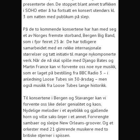
presenterte den. De stoppet blant annet trafikken
i SOHO etter å ha fortsatt en konsert utendørs kl.
3 om natten med publikum på slep.
På de to kommende konsertene har han med seg
et av Norges fremste storband, Bergen Big Band,
som i fjor feiret 25 år. De har tidligere
samarbeidet med en rekke internasjonale
størrelser og tatt initiativ til mange nykomponerte
verk. Når de nå skal spille med Django Bates og
Martin France kan vi forvente oss noe nye musikk,
som er laget på bestilling fra BBC Radio 3 – i
anledning Loose Tubes sin 30-årsdag – men
også musikk fra Loose Tubes lange historikk.
Til konsertene i Bergen og Stavanger kan vi
forvente oss like deler genialitet og kaos.
Nydelige melodier i et øyeblikk og gjallende
horn og ville saks-linjer i et annet. Forvrengte
sambaer og sleipe New Orleans-groover. Og et
orkester med 21 glimrende musikere med to
britiske stjerner i spissen.