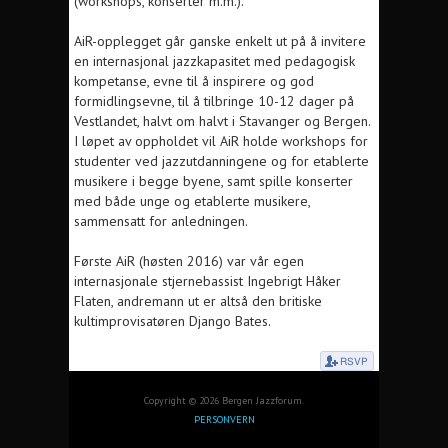
(workshops, konserter m.m.).
AiR-opplegget går ganske enkelt ut på å invitere
en internasjonal jazzkapasitet med pedagogisk
kompetanse, evne til å inspirere og god
formidlingsevne, til å tilbringe 10-12 dager på
Vestlandet, halvt om halvt i Stavanger og Bergen.
I løpet av oppholdet vil AiR holde workshops for
studenter ved jazzutdanningene og for etablerte
musikere i begge byene, samt spille konserter
med både unge og etablerte musikere,
sammensatt for anledningen.
Første AiR (høsten 2016) var vår egen
internasjonale stjernebassist Ingebrigt Håker
Flaten, andremann ut er altså den britiske
kultimprovisatøren Django Bates.
Copyright © 2026 Bergen Jazzforum.
PERSONVERN