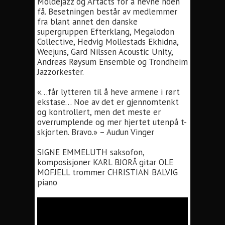
Moldejazz og Artacts for å nevne noen
få. Besetningen består av medlemmer
fra blant annet den danske
supergruppen Efterklang, Megalodon
Collective, Hedvig Mollestads Ekhidna,
Weejuns, Gard Nilssen Acoustic Unity,
Andreas Røysum Ensemble og Trondheim
Jazzorkester.
​​«…får lytteren til å heve armene i rørt
ekstase… Noe av det er gjennomtenkt
og kontrollert, men det meste er
overrumplende og mer hjertet utenpå t-
skjorten. Bravo.» – Audun Vinger
SIGNE EMMELUTH saksofon,
komposisjoner KARL BJORÅ gitar OLE
MOFJELL trommer CHRISTIAN BALVIG
piano