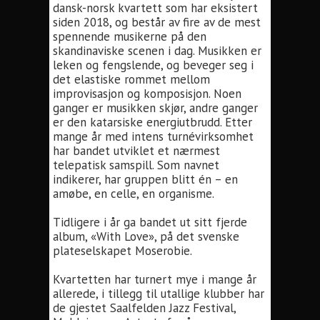
dansk-norsk kvartett som har eksistert
siden 2018, og består av fire av de mest
spennende musikerne på den
skandinaviske scenen i dag. Musikken er
leken og fengslende, og beveger seg i
det elastiske rommet mellom
improvisasjon og komposisjon. Noen
ganger er musikken skjør, andre ganger
er den katarsiske energiutbrudd. Etter
mange år med intens turnévirksomhet
har bandet utviklet et nærmest
telepatisk samspill. Som navnet
indikerer, har gruppen blitt én – en
amøbe, en celle, en organisme.
Tidligere i år ga bandet ut sitt fjerde
album, «With Love», på det svenske
plateselskapet Moserobie.
Kvartetten har turnert mye i mange år
allerede, i tillegg til utallige klubber har
de gjestet Saalfelden Jazz Festival,