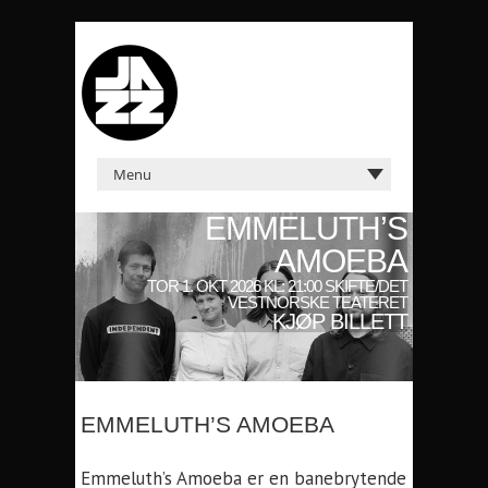
EMMELUTH’S
AMOEBA
TOR 1. OKT 2026 KL: 21:00 SKIFTE/DET
VESTNORSKE TEATERET
KJØP BILLETT
EMMELUTH’S AMOEBA
Emmeluth’s Amoeba er en banebrytende