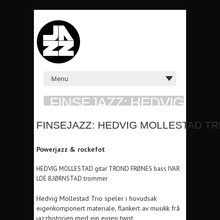
FINSEJAZZ: HEDVIG
MOLLESTAD TRIO
FINSEJAZZ: HEDVIG MOLLESTAD TR
LØR 26. JAN 2013 KL: 22:30 FINSE1222
Powerjazz & rockefot
HEDVIG MOLLESTAD gitar TROND FRØNES bass IVAR
LOE BJØRNSTAD trommer
Hedvig Mollestad Trio speler i hovudsak
eigenkomponert materiale, flankert av musikk frå
jazzhistorien med ein eigen twist.