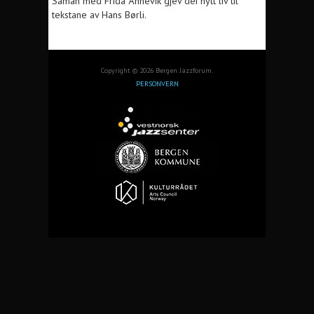
Saman med Frida Ånnevik gjev dei nytt liv til
tekstane av Hans Børli.
Copyright © 2026 Bergen Jazzforum.
PERSONVERN