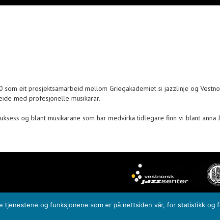
 som eit prosjektsamarbeid mellom Griegakademiet si jazzlinje og Vestnors
eide med profesjonelle musikarar.
suksess og blant musikarane som har medvirka tidlegare finn vi blant anna 
de tjenestene og funksjonene som er på nettsiden vår, for statistikk og