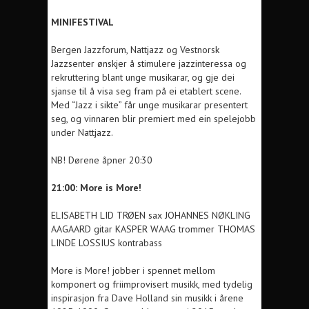
MINIFESTIVAL
Bergen Jazzforum, Nattjazz og Vestnorsk
Jazzsenter ønskjer å stimulere jazzinteressa og
rekruttering blant unge musikarar, og gje dei
sjanse til å visa seg fram på ei etablert scene.
Med “Jazz i sikte” får unge musikarar presentert
seg, og vinnaren blir premiert med ein spelejobb
under Nattjazz.
NB! Dørene åpner 20:30
21:00: More is More!
ELISABETH LID TRØEN sax
JOHANNES NØKLING
AAGAARD gitar KASPER WAAG trommer THOMAS
LINDE LOSSIUS kontrabass
More is More! jobber i spennet mellom
komponert og friimprovisert musikk, med tydelig
inspirasjon fra Dave Holland sin musikk i årene