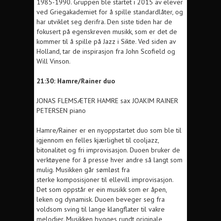
1985-1990.
Gruppen ble startet i 2015 av elever
ved Griegakademiet for å spille standardlåter, og
har utviklet seg derifra. Den siste tiden har de
fokusert på egenskreven musikk, som er det de
kommer til å spille på Jazz i Sikte. Ved siden av
Holland, tar de inspirasjon fra John Scofield og
Will Vinson.
21:30: Hamre/Rainer duo
JONAS FLEMSÆTER HAMRE sax
JOAKIM RAINER
PETERSEN piano
Hamre/Rainer er en nyoppstartet duo som ble til
igjennom en felles kjærlighet til cooljazz,
bitonalitet og fri improvisasjon.
Duoen bruker de
verktøyene for å presse hver andre så langt som
mulig. Musikken går sømløst fra
sterke
komposisjoner til ellevill improvisasjon.
Det som oppstår er ein
musikk som er åpen,
leken og dynamisk. Duoen beveger seg fra
voldsom
sving til lange klangflater til vakre
melodier. Musikken bygges rundt
originale