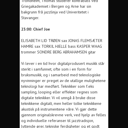
Trondheim, Thomas studerer kontrabass ved
Griegakademiet i Bergen og Arne har sin
bakgrunn frå jazzlinja ved Univeritetet i
Stavanger.
23:00: Chief Joe
ELISABETH LID TRØEN sax
JONAS FLEMSÆTER
HAMRE sax
TORKIL HJELLE bass
KASPER WAAG
trommer
SONDRE BERG ABRAHAMSEN gitar
Vi lever i en tid hvor digitalprodusert musikk står
sterkt i samfunnet, ofte som i en form for
bruksmusikk, og i samarbeid med teknologiske
nyvinninger er preget av de utallige mulighetene
teknologi har medført.
Teknikker som f.eks
sampling, looping eller effekter regnes som
digitale teknikker. Vi vil unngå å bruke disse
teknikkene digitalt, men heller tolke teknikkene
akustisk på instrumentene våre. Vi gjør dette
gjennom originalskrevne verk, ved hjelp av felles
og individuelle referanser til jazztradisjon,
lyttende ører, tekniske ferdigheter og et godt