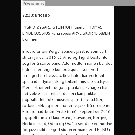
22:30: Briotrio
INGRID ØYGARD STEINKOPF piano
THOMAS
LINDE LOSSIUS kontrabass
ARNE SKORPE SJØEN
trommer
Briotrio er ein Bergensbasert jazztrio som vart
stifta i januar 2015 då Arne og Ingrid bestemte
seg for å starte band. Alle medlemmane i bandet
bidrar med eigne komposisjonar som vert
arrangert i fellesskap. Resultatet har vorte eit
spanande, dynamisk og leikent musikalsk uttrykk.
Med instrumentene godt planta i jazzhagen har
det vokse fram eit tre der ein kan plukke
popballader, folkemusikkinspirerte beatlåter,
rockemusikk og meir moderne jazz frå greinene.
Briotrio hadde sin fyrste turnè i september 2016
og spelte m.a. i Haugesund, Stavanger, Bergen,
Norheimsund, Odda og Os. No ser dei seg modne
for jazz i sikte. Ingrid studerer piano ved NTNU i