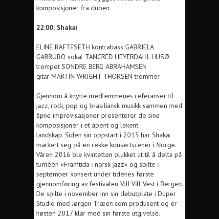
komposisjoner fra duoen.
22:00: Shakai
ELINE RAFTESETH kontrabass
GABRIELA
GARRUBO vokal
TANCRED HEYERDAHL HUSØ
trompet SONDRE BERG ABRAHAMSEN
gitar
MARTIN WRIGHT THORSEN trommer
Gjennom å knytte medlemmenes referanser til
jazz, rock, pop og brasiliansk musikk sammen med
åpne improvisasjoner presenterer de sine
komposisjoner i et åpent og lekent
landskap.
Siden sin oppstart i 2015 har Shakai
markert seg på en rekke konsertscener i Norge.
Våren 2016 ble kvintetten plukket ut til å delta på
turnéen «Framtida i norsk jazz» og spilte i
september konsert under tidenes første
gjennomføring av festivalen Vill Vill Vest i Bergen.
De spilte i november inn sin debutplate i Duper
Studio med Jørgen Træen som produsent og er
høsten 2017 klar med sin første utgivelse.