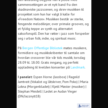
sammensettingen av et nytt band fra den
skadinaviske jazzscenen, og skrev musikken til
prosjektet som hun har valgt å kalle for
«Freedom Nation». Musikken består av sterke,
fengende melodilinjer, over primale grooves, og
et fyldig teppe av synth og alternativt
saksofonspill. Den har røtter i jazz som forspeiler
seg i urban folk, indie, og spiritual music.
På
Bergen Offentlige Bibliotek
møtes musikere,
formidlere og musikkskribenter til samtale om
hvordan crossover ble vår tids musikk, torsdag
28.09 kl. 18.00. Gratis inngang, og perfekt
oppladning til kvelden konserter på
Landmark
.
I panelet
: Espen Horne (Jassbox) | Ragnild
Jamtveit (Vokalist og låtskriver, Pom Poko) | Maria
Lokna (Morgenbladet) | Kjetil Møster (musiker) |
Stephan Meidell | Ledet av Audun Vinger
(DN/Jazznytt18)