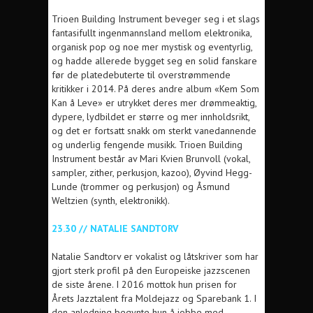
Trioen Building Instrument beveger seg i et slags
fantasifullt ingenmannsland mellom elektronika,
organisk pop og noe mer mystisk og eventyrlig,
og hadde allerede bygget seg en solid fanskare
før de platedebuterte til overstrømmende
kritikker i 2014. På deres andre album «Kem Som
Kan å Leve» er utrykket deres mer drømmeaktig,
dypere, lydbildet er større og mer innholdsrikt,
og det er fortsatt snakk om sterkt vanedannende
og underlig fengende musikk. Trioen Building
Instrument består av Mari Kvien Brunvoll (vokal,
sampler, zither, perkusjon, kazoo), Øyvind Hegg-
Lunde (trommer og perkusjon) og Åsmund
Weltzien (synth, elektronikk).
23.30 // NATALIE SANDTORV
Natalie Sandtorv er vokalist og låtskriver som har
gjort sterk profil på den Europeiske jazzscenen
de siste årene. I 2016 mottok hun prisen for
Årets Jazztalent fra Moldejazz og Sparebank 1. I
den anledning begynte hun å jobbe med