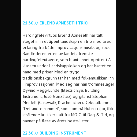
21.30 // ERLEND APNESETH TRIO
Hardingfelevirtuos Erlend Apneseth har tatt
steget inn i et åpent landskap i en trio med bred
erfaring fra både improvisasjonsmusikk og rock.
Bandlederen er en av landets fremste
hardingfeleutøvere, som blant annet opptrer i A-
klassen under Landskappleiken og har høstet en
haug med priser. Med en trygg
tradisjonsbakgrunn tar han med folkemusikken inn
i improvisasjonen. Med seg har han trommeslager
Øyvind Hegg-Lunde (Electric Eye, Building
Instrument, José González) og gitarist Stephan
Meidell (Cakewalk, Krachmacher). Debutalbumet
”Det andre rommet”, som kom på Hubro i fjor, fikk
strålende kritikker i alt fra MOJO til Dag & Tid, og
havnet på flere av årets beste-lister.
22.30 // BUILDING INSTRUMENT