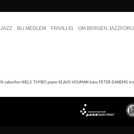
AJAZZ
BLI MEDLEM
FRIVILLIG
OM BERGEN JAZZFOR
N saksofon NIELS THYBO piano KLAUS HOUMAN bass PETER DANEMO tr