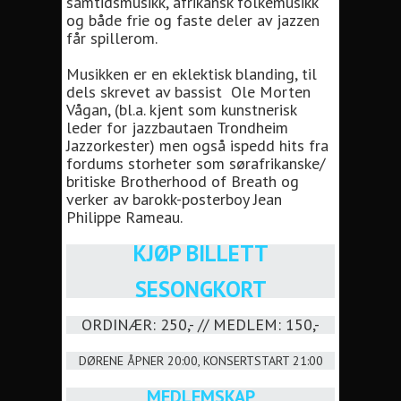
samtidsmusikk, afrikansk folkemusikk
og både frie og faste deler av jazzen
får spillerom.
Musikken er en eklektisk blanding, til
dels skrevet av bassist Ole Morten
Vågan, (bl.a. kjent som kunstnerisk
leder for jazzbautaen Trondheim
Jazzorkester) men også ispedd hits fra
fordums storheter som sørafrikanske/
britiske Brotherhood of Breath og
verker av barokk-posterboy Jean
Philippe Rameau.
KJØP BILLETT
SESONGKORT
ORDINÆR: 250,- // MEDLEM: 150,-
DØRENE ÅPNER 20:00, KONSERTSTART 21:00
MEDLEMSKAP