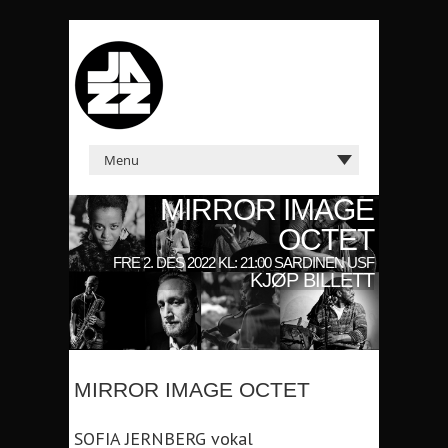
MIRROR IMAGE
OCTET
FRE 2. DES 2022 KL: 21:00 SARDINEN USF
KJØP BILLETT
MIRROR IMAGE OCTET
SOFIA JERNBERG vokal