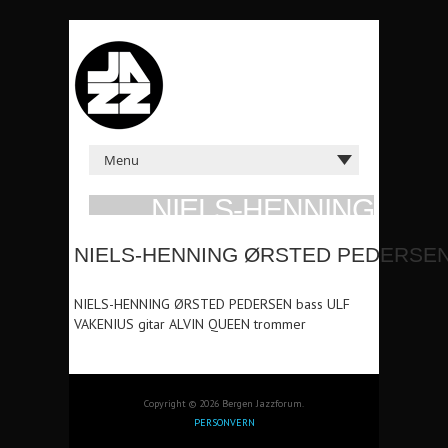
NIELS-HENNING
ØRSTED PEDERSEN
NIELS-HENNING ØRSTED PEDERSEN
TRIO
SØN 17. NOV 1991 KL: 21:00 DEN
NIELS-HENNING ØRSTED PEDERSEN bass ULF
STUNDESLØSE
VAKENIUS gitar ALVIN QUEEN trommer
Copyright © 2026 Bergen Jazzforum.
PERSONVERN