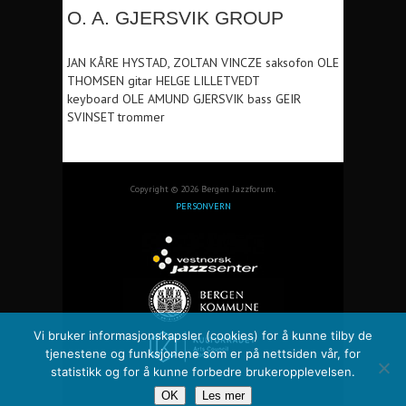
O. A. GJERSVIK GROUP
JAN KÅRE HYSTAD, ZOLTAN VINCZE saksofon OLE
THOMSEN gitar HELGE LILLETVEDT
keyboard OLE AMUND GJERSVIK bass GEIR
SVINSET trommer
Copyright © 2026 Bergen Jazzforum.
PERSONVERN
Vi bruker informasjonskapsler (cookies) for å kunne tilby de
tjenestene og funksjonene som er på nettsiden vår, for
statistikk og for å kunne forbedre brukeropplevelsen.
OK
Les mer