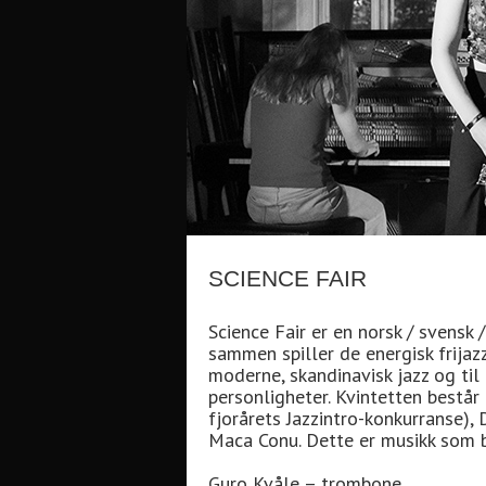
SCIENCE FAIR
Science Fair er en norsk / svensk 
sammen spiller de energisk frijazz
moderne, skandinavisk jazz og til
personligheter. Kvintetten består
fjorårets Jazzintro-konkurranse),
Maca Conu. Dette er musikk som bas
Guro Kvåle – trombone