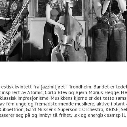
/ estisk kvintett fra jazzmiljøet i Trondheim. Bandet er led
 inspirert av Atomic, Carla Bley og Bjørn Marius Hegge. Her
 klassisk impresjonisme. Musikkens kjerne er det tette sam
 av fem unge og fremadstormende musikere, aktive i blant a
 Dubbeltrion, Gard Nilssen’s Supersonic Orchestra, KRISE, 
erer seg på og innbyr til frihet, lek og energisk samspill.