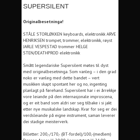
SUPERSILENT
Originalbesetninga!
STÅLE STORLØKKEN keyboards, elektronikk ARVE
HENRIKSEN trompet, trommer, elektronikk, røyst
JARLE VESPESTAD trommer HELGE
STEN/DEATHPROD elektronikk
Smått legendariske Supersilent møtes til dyst
med originalbesetninga. Som vanleg – i den grad
noko er vanleg med dette bandet – vert
musikken skapt spontant her og no, ingenting
planlagt på førehand. Supersilent har i ei årrekkje
vore leiande på den internasjonale improscena,
og er eit band som aldri ser seg tilbake i si jakt
etter nye musikalske landskap. Kvar for seg er dei
verdsleiande på eigne instrument, saman leverer
dei stadige meisterverk.
Billetter: 200,-/170,- (BT-fordel)/100,-(medlem)