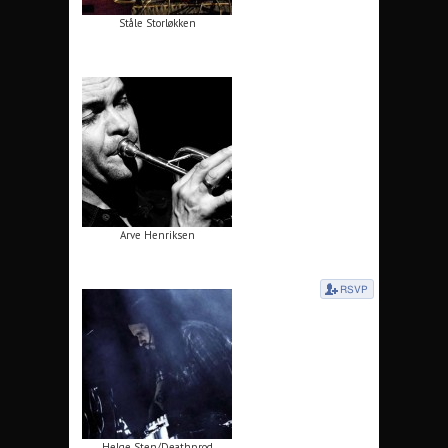
Ståle Storløkken
Arve Henriksen
Helge Sten/Deathprod