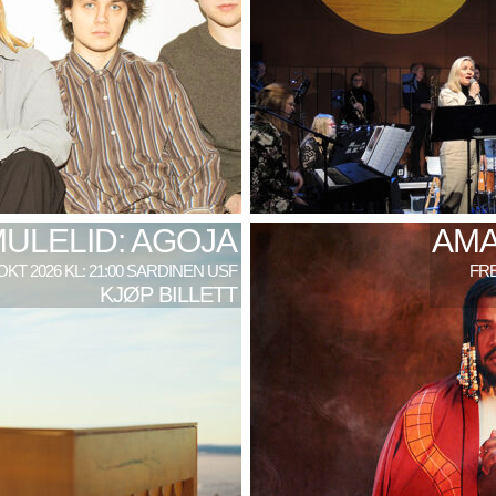
MULELID: AGOJA
AMA
 OKT 2026 KL: 21:00 SARDINEN USF
FRE
KJØP BILLETT