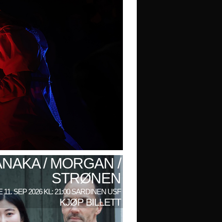
ANAKA / MORGAN /
STRØNEN
 11. SEP 2026 KL: 21:00 SARDINEN USF
KJØP BILLETT