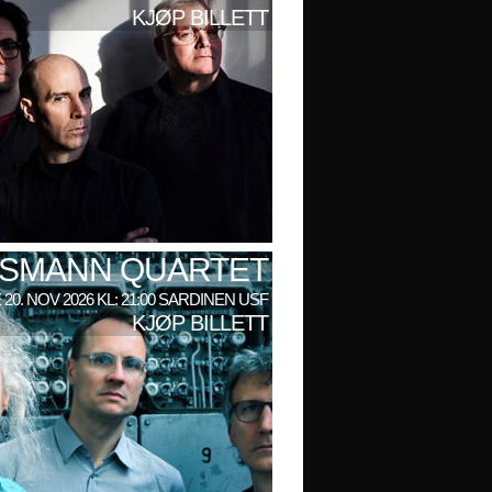
KJØP BILLETT
LSMANN QUARTET
 20. NOV 2026 KL: 21:00 SARDINEN USF
KJØP BILLETT