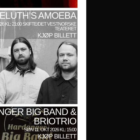
ELUTH’S AMOEBA
026 KL: 21:00 SKIFTE/DET VESTNORSKE
TEATERET
KJØP BILLETT
GER BIG BAND &
BRIOTRIO
SØN 11. OKT 2026 KL: 15:00
KJØP BILLETT