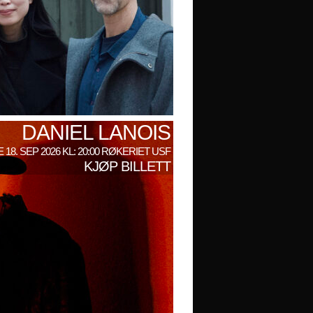
DANIEL LANOIS
 18. SEP 2026 KL: 20:00 RØKERIET USF
KJØP BILLETT