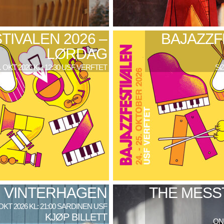
TIVALEN 2026 –
BAJAZZF
LØRDAG
. OKT 2026 KL: 12:30 USF VERFTET
SØ
VINTERHAGEN
THE MESS
 OKT 2026 KL: 21:00 SARDINEN USF
KJØP BILLETT
ONS