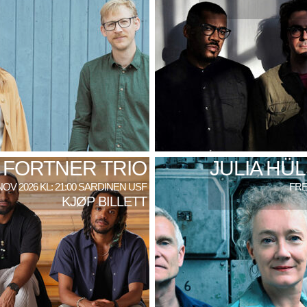
 FORTNER TRIO
JULIA HÜ
NOV 2026 KL: 21:00 SARDINEN USF
FRE
KJØP BILLETT