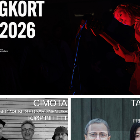
CIMOTA
T
 SEP 2026 KL: 20:00 SARDINEN USF
KJØP BILLETT
FRE