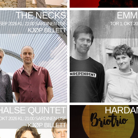
THE NECKS
EMM
 SEP 2026 KL: 21:00 SARDINEN USF
TOR 1. OKT 2
KJØP BILLETT
HALSE QUINTET
HARDAN
 OKT 2026 KL: 21:00 SARDINEN USF
KJØP BILLETT