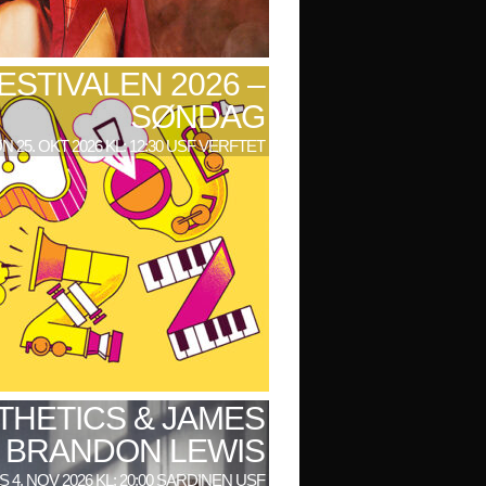
ESTIVALEN 2026 –
SØNDAG
N 25. OKT 2026 KL: 12:30 USF VERFTET
THETICS & JAMES
BRANDON LEWIS
 4. NOV 2026 KL: 20:00 SARDINEN USF