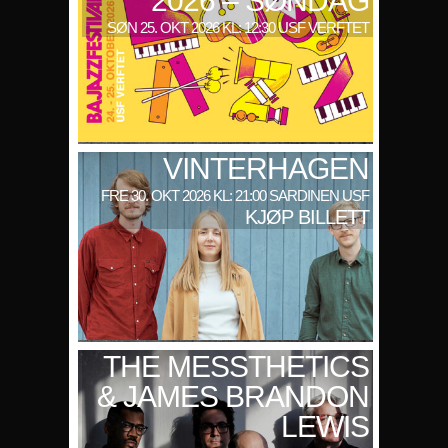
2026 – SØNDAG
SØN 25. OKT 2026 KL: 12:30 USF VERFTET
VINTERHAGEN
FRE 30. OKT 2026 KL: 21:00 SARDINEN USF
KJØP BILLETT
THE MESSTHETICS
& JAMES BRANDON
LEWIS