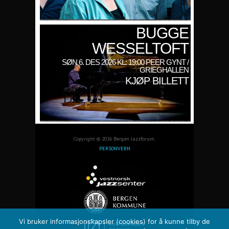
BUGGE
WESSELTOFT
SØN 6. DES 2026 KL: 19:00 PEER GYNT /
GRIEGHALLEN
KJØP BILLETT
Copyright © 2026 Bergen Jazzforum.
PERSONVERN
Vi bruker informasjonskapsler (cookies) for å kunne tilby de