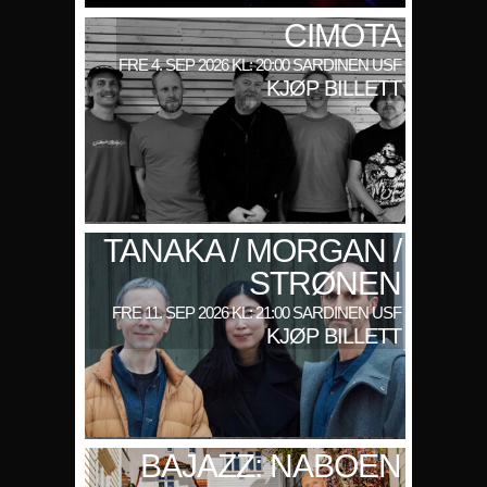
CIMOTA
FRE 4. SEP 2026 KL: 20:00 SARDINEN USF
KJØP BILLETT
TANAKA / MORGAN /
STRØNEN
FRE 11. SEP 2026 KL: 21:00 SARDINEN USF
KJØP BILLETT
BAJAZZ: NABOEN