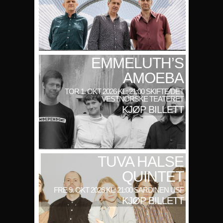
EMMELUTH’S
AMOEBA
TOR 1. OKT 2026 KL: 21:00 SKIFTE/DET
VESTNORSKE TEATERET
KJØP BILLETT
TUVA HALSE
QUINTET
FRE 9. OKT 2026 KL: 21:00 SARDINEN USF
KJØP BILLETT