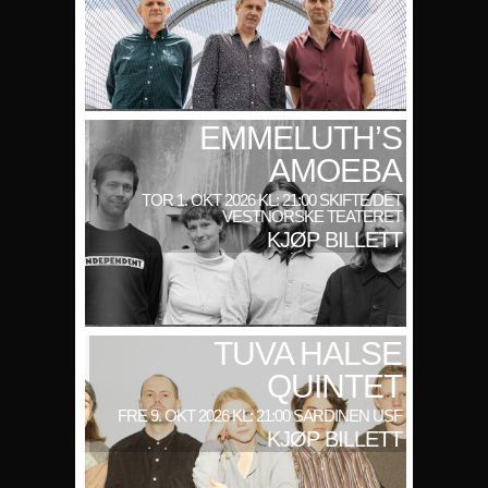
EMMELUTH’S
AMOEBA
TOR 1. OKT 2026 KL: 21:00 SKIFTE/DET
VESTNORSKE TEATERET
KJØP BILLETT
TUVA HALSE
QUINTET
FRE 9. OKT 2026 KL: 21:00 SARDINEN USF
KJØP BILLETT