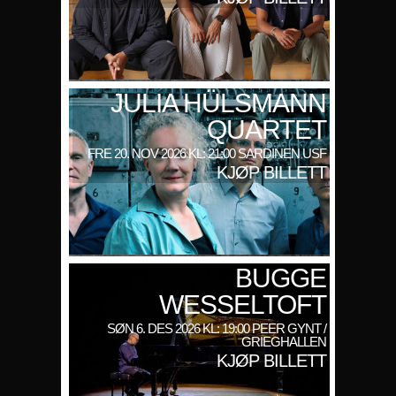
JULIA HÜLSMANN
QUARTET
FRE 20. NOV 2026 KL: 21:00 SARDINEN USF
KJØP BILLETT
BUGGE
WESSELTOFT
SØN 6. DES 2026 KL: 19:00 PEER GYNT /
GRIEGHALLEN
KJØP BILLETT