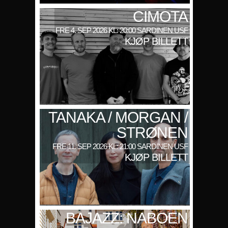
CIMOTA
FRE 4. SEP 2026 KL: 20:00 SARDINEN USF
KJØP BILLETT
TANAKA / MORGAN /
STRØNEN
FRE 11. SEP 2026 KL: 21:00 SARDINEN USF
KJØP BILLETT
BAJAZZ: NABOEN