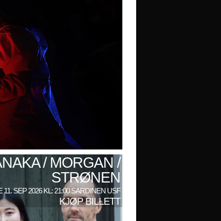
ANAKA / MORGAN /
STRØNEN
 11. SEP 2026 KL: 21:00 SARDINEN USF
KJØP BILLETT