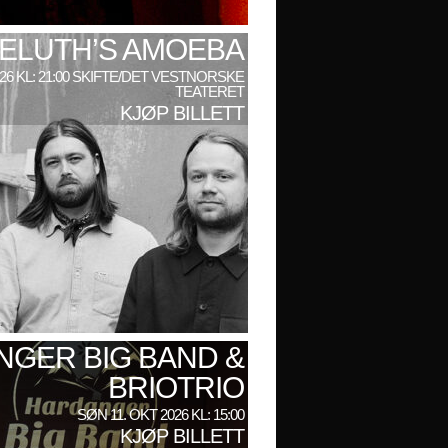
ELUTH’S AMOEBA
026 KL: 21:00 SKIFTE/DET VESTNORSKE
TEATERET
KJØP BILLETT
GER BIG BAND &
BRIOTRIO
SØN 11. OKT 2026 KL: 15:00
KJØP BILLETT