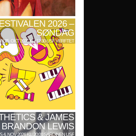
ESTIVALEN 2026 –
SØNDAG
N 25. OKT 2026 KL: 12:30 USF VERFTET
THETICS & JAMES
BRANDON LEWIS
 4. NOV 2026 KL: 20:00 SARDINEN USF