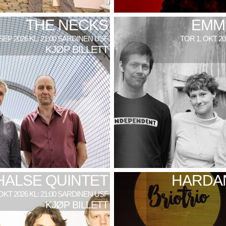
THE NECKS
EMM
 SEP 2026 KL: 21:00 SARDINEN USF
TOR 1. OKT 2
KJØP BILLETT
HALSE QUINTET
HARDAN
 OKT 2026 KL: 21:00 SARDINEN USF
KJØP BILLETT