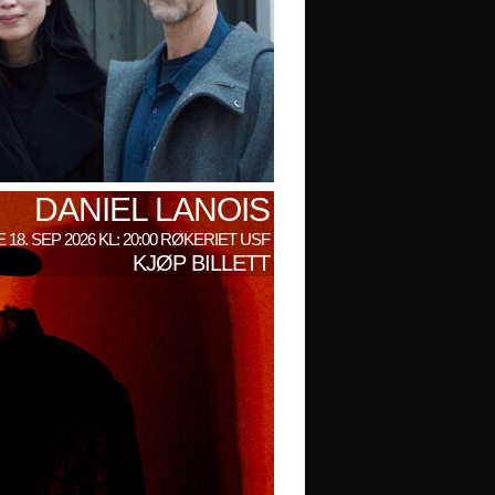
DANIEL LANOIS
 18. SEP 2026 KL: 20:00 RØKERIET USF
KJØP BILLETT