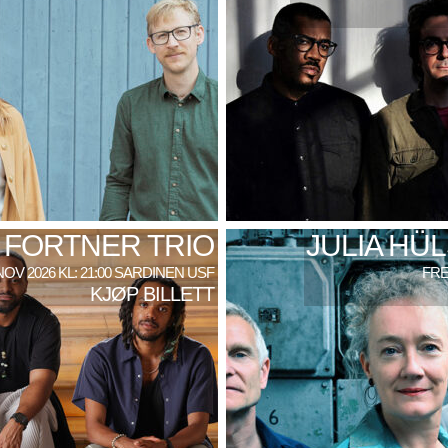
 FORTNER TRIO
JULIA HÜ
NOV 2026 KL: 21:00 SARDINEN USF
FRE
KJØP BILLETT