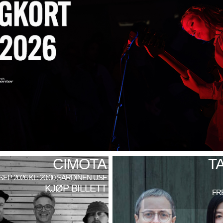
CIMOTA
T
 SEP 2026 KL: 20:00 SARDINEN USF
KJØP BILLETT
FRE