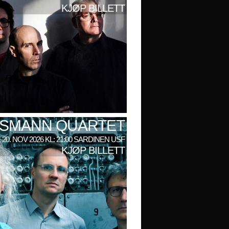
KJØP BILLETT
LSMANN QUARTET
 20. NOV 2026 KL: 21:00 SARDINEN USF
KJØP BILLETT