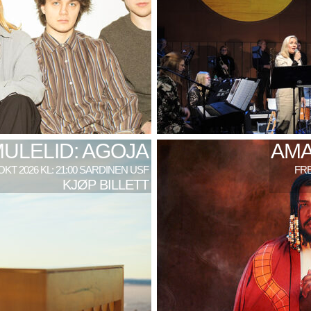
MULELID: AGOJA
AMA
 OKT 2026 KL: 21:00 SARDINEN USF
FRE
KJØP BILLETT