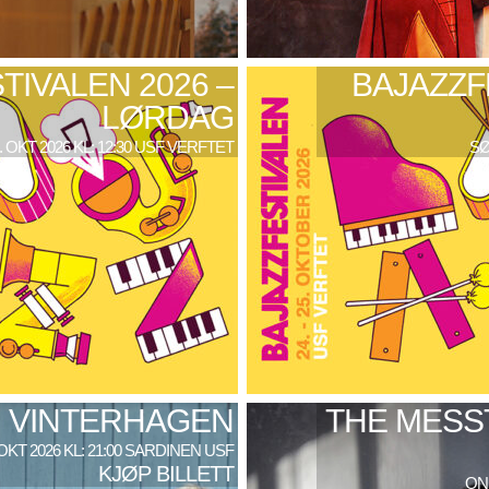
TIVALEN 2026 –
BAJAZZF
LØRDAG
. OKT 2026 KL: 12:30 USF VERFTET
SØ
VINTERHAGEN
THE MESS
 OKT 2026 KL: 21:00 SARDINEN USF
KJØP BILLETT
ONS