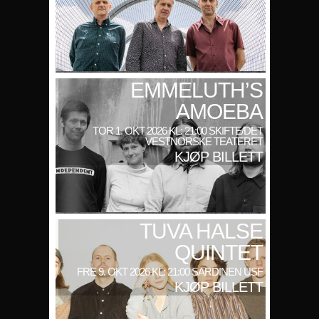
EMMELUTH’S
AMOEBA
TOR 1. OKT 2026 KL: 21:00 SKIFTE/DET
VESTNORSKE TEATERET
KJØP BILLETT
TUVA HALSE
QUINTET
FRE 9. OKT 2026 KL: 21:00 SARDINEN USF
KJØP BILLETT