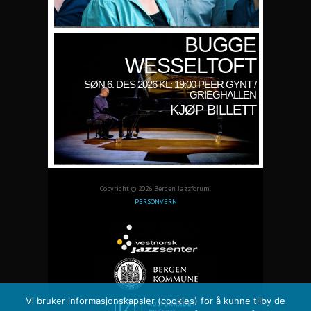
BUGGE
WESSELTOFT
SØN 6. DES 2026 KL: 19:00 PEER GYNT /
GRIEGHALLEN
KJØP BILLETT
Copyright © 2026 Bergen Jazzforum.
PERSONVERN
Vi bruker informasjonskapsler (cookies) for å kunne tilby de