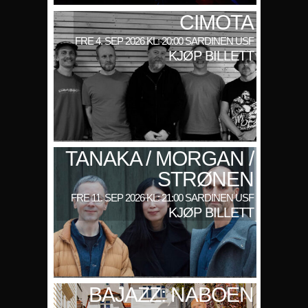
CIMOTA
FRE 4. SEP 2026 KL: 20:00 SARDINEN USF
KJØP BILLETT
TANAKA / MORGAN /
STRØNEN
FRE 11. SEP 2026 KL: 21:00 SARDINEN USF
KJØP BILLETT
BAJAZZ: NABOEN