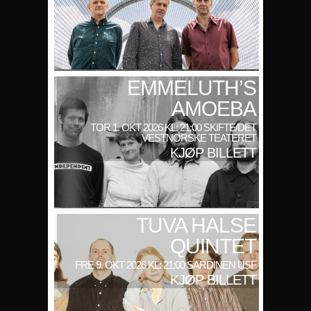
EMMELUTH’S
AMOEBA
TOR 1. OKT 2026 KL: 21:00 SKIFTE/DET
VESTNORSKE TEATERET
KJØP BILLETT
TUVA HALSE
QUINTET
FRE 9. OKT 2026 KL: 21:00 SARDINEN USF
KJØP BILLETT