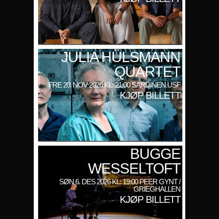
JULIA HÜLSMANN
QUARTET
FRE 20. NOV 2026 KL: 21:00 SARDINEN USF
KJØP BILLETT
BUGGE
WESSELTOFT
SØN 6. DES 2026 KL: 19:00 PEER GYNT /
GRIEGHALLEN
KJØP BILLETT