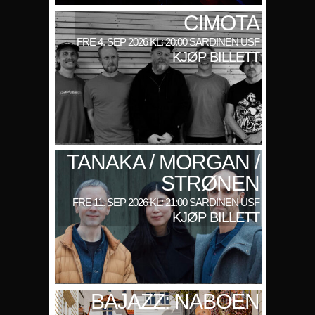
CIMOTA
FRE 4. SEP 2026 KL: 20:00 SARDINEN USF
KJØP BILLETT
TANAKA / MORGAN /
STRØNEN
FRE 11. SEP 2026 KL: 21:00 SARDINEN USF
KJØP BILLETT
BAJAZZ: NABOEN