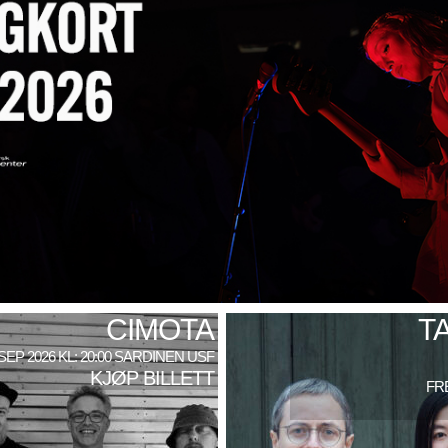
CIMOTA
T
 SEP 2026 KL: 20:00 SARDINEN USF
KJØP BILLETT
FRE