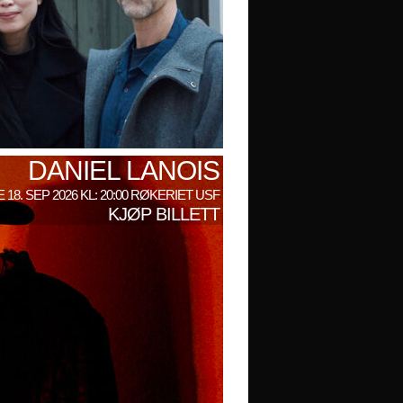
DANIEL LANOIS
 18. SEP 2026 KL: 20:00 RØKERIET USF
KJØP BILLETT