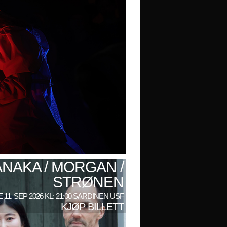
ANAKA / MORGAN /
STRØNEN
 11. SEP 2026 KL: 21:00 SARDINEN USF
KJØP BILLETT