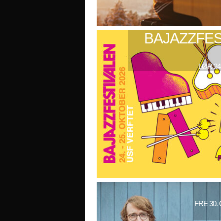
BAJAZZFES
LØR 24
FRE 30.