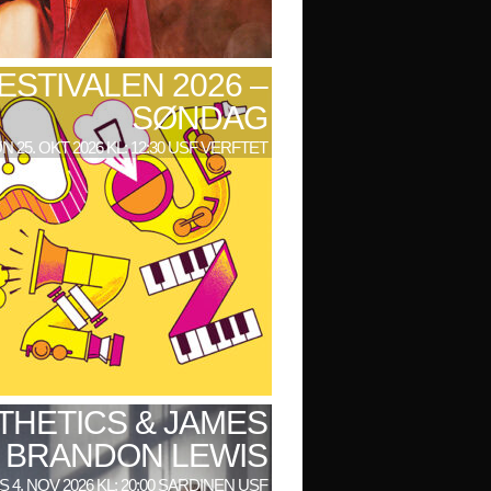
ESTIVALEN 2026 –
SØNDAG
N 25. OKT 2026 KL: 12:30 USF VERFTET
THETICS & JAMES
BRANDON LEWIS
 4. NOV 2026 KL: 20:00 SARDINEN USF