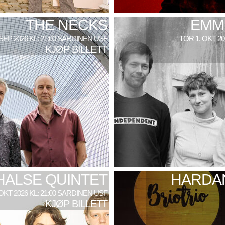
THE NECKS
EMM
 SEP 2026 KL: 21:00 SARDINEN USF
TOR 1. OKT 2
KJØP BILLETT
HALSE QUINTET
HARDAN
 OKT 2026 KL: 21:00 SARDINEN USF
KJØP BILLETT