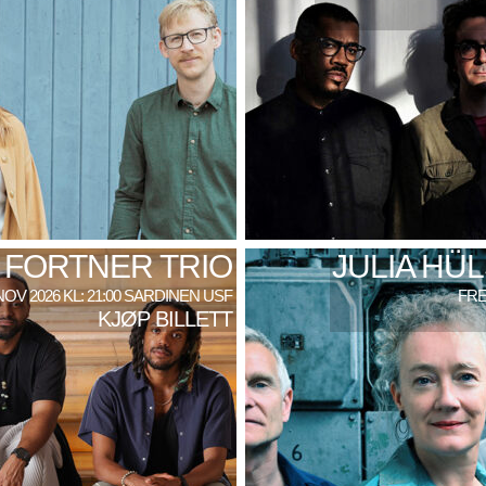
 FORTNER TRIO
JULIA HÜ
NOV 2026 KL: 21:00 SARDINEN USF
FRE
KJØP BILLETT