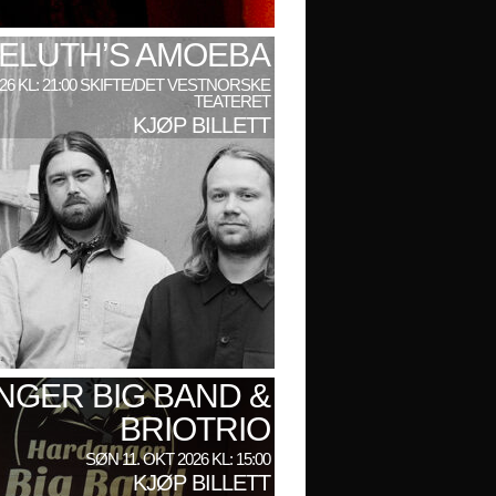
ELUTH’S AMOEBA
026 KL: 21:00 SKIFTE/DET VESTNORSKE
TEATERET
KJØP BILLETT
GER BIG BAND &
BRIOTRIO
SØN 11. OKT 2026 KL: 15:00
KJØP BILLETT