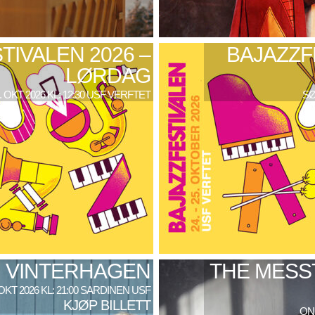
TIVALEN 2026 –
BAJAZZF
LØRDAG
. OKT 2026 KL: 12:30 USF VERFTET
SØ
VINTERHAGEN
THE MESS
 OKT 2026 KL: 21:00 SARDINEN USF
KJØP BILLETT
ONS