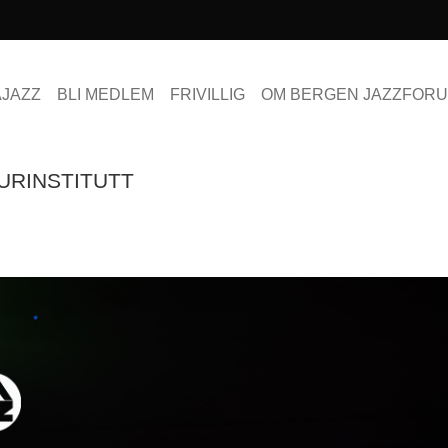
AJAZZ
BLI MEDLEM
FRIVILLIG
OM BERGEN JAZZFOR
TURINSTITUTT