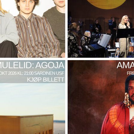
MULELID: AGOJA
AMA
 OKT 2026 KL: 21:00 SARDINEN USF
FRE
KJØP BILLETT