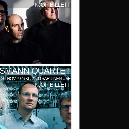
KJØP BILLETT
LSMANN QUARTET
 20. NOV 2026 KL: 21:00 SARDINEN USF
KJØP BILLETT