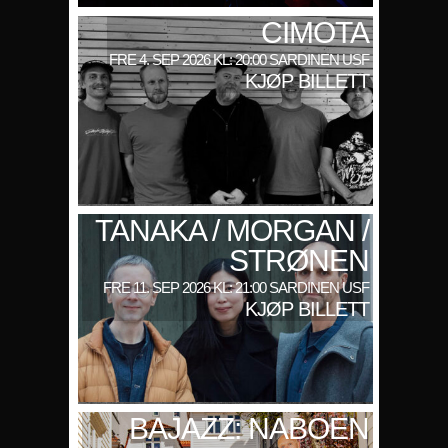
CIMOTA
FRE 4. SEP 2026 KL: 20:00 SARDINEN USF
KJØP BILLETT
TANAKA / MORGAN /
STRØNEN
FRE 11. SEP 2026 KL: 21:00 SARDINEN USF
KJØP BILLETT
BAJAZZ: NABOEN