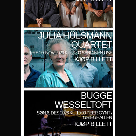
JULIA HÜLSMANN
QUARTET
FRE 20. NOV 2026 KL: 21:00 SARDINEN USF
KJØP BILLETT
BUGGE
WESSELTOFT
SØN 6. DES 2026 KL: 19:00 PEER GYNT /
GRIEGHALLEN
KJØP BILLETT