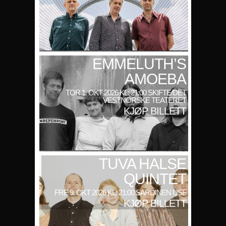
EMMELUTH’S
AMOEBA
TOR 1. OKT 2026 KL: 21:00 SKIFTE/DET
VESTNORSKE TEATERET
KJØP BILLETT
TUVA HALSE
QUINTET
FRE 9. OKT 2026 KL: 21:00 SARDINEN USF
KJØP BILLETT