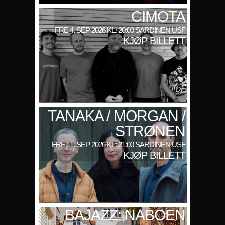
CIMOTA
FRE 4. SEP 2026 KL: 20:00 SARDINEN USF
KJØP BILLETT
TANAKA / MORGAN /
STRØNEN
FRE 11. SEP 2026 KL: 21:00 SARDINEN USF
KJØP BILLETT
BAJAZZ: NABOEN