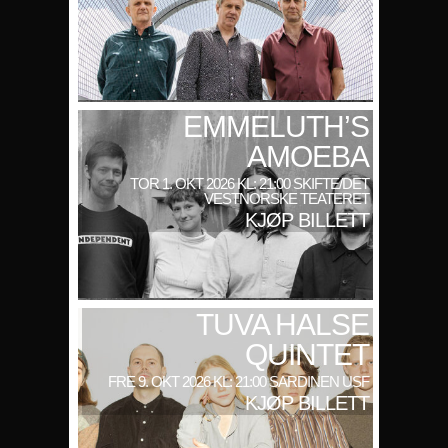
EMMELUTH’S
AMOEBA
TOR 1. OKT 2026 KL: 21:00 SKIFTE/DET
VESTNORSKE TEATERET
KJØP BILLETT
TUVA HALSE
QUINTET
FRE 9. OKT 2026 KL: 21:00 SARDINEN USF
KJØP BILLETT