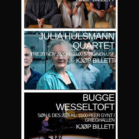
JULIA HÜLSMANN
QUARTET
FRE 20. NOV 2026 KL: 21:00 SARDINEN USF
KJØP BILLETT
BUGGE
WESSELTOFT
SØN 6. DES 2026 KL: 19:00 PEER GYNT /
GRIEGHALLEN
KJØP BILLETT