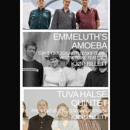
EMMELUTH’S
AMOEBA
TOR 1. OKT 2026 KL: 21:00 SKIFTE/DET
VESTNORSKE TEATERET
KJØP BILLETT
TUVA HALSE
QUINTET
FRE 9. OKT 2026 KL: 21:00 SARDINEN USF
KJØP BILLETT