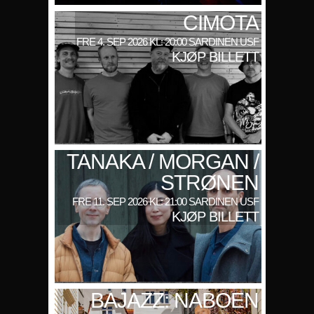
CIMOTA
FRE 4. SEP 2026 KL: 20:00 SARDINEN USF
KJØP BILLETT
TANAKA / MORGAN /
STRØNEN
FRE 11. SEP 2026 KL: 21:00 SARDINEN USF
KJØP BILLETT
BAJAZZ: NABOEN