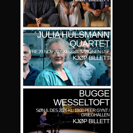
JULIA HÜLSMANN
QUARTET
FRE 20. NOV 2026 KL: 21:00 SARDINEN USF
KJØP BILLETT
BUGGE
WESSELTOFT
SØN 6. DES 2026 KL: 19:00 PEER GYNT /
GRIEGHALLEN
KJØP BILLETT