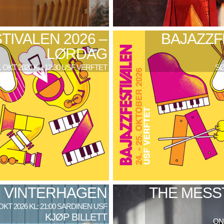
TIVALEN 2026 –
BAJAZZF
LØRDAG
. OKT 2026 KL: 12:30 USF VERFTET
SØ
VINTERHAGEN
THE MESS
 OKT 2026 KL: 21:00 SARDINEN USF
KJØP BILLETT
ONS