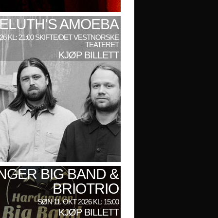
ELUTH’S AMOEBA
026 KL: 21:00 SKIFTE/DET VESTNORSKE
TEATERET
KJØP BILLETT
GER BIG BAND &
BRIOTRIO
SØN 11. OKT 2026 KL: 15:00
KJØP BILLETT