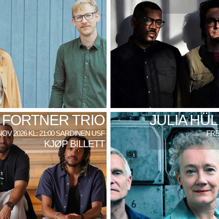
 FORTNER TRIO
JULIA HÜ
NOV 2026 KL: 21:00 SARDINEN USF
FRE
KJØP BILLETT