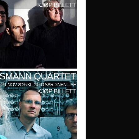
KJØP BILLETT
LSMANN QUARTET
 20. NOV 2026 KL: 21:00 SARDINEN USF
KJØP BILLETT