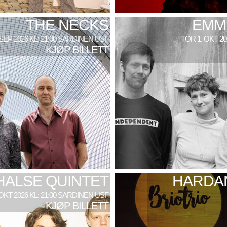
THE NECKS
EMM
 SEP 2026 KL: 21:00 SARDINEN USF
TOR 1. OKT 2
KJØP BILLETT
HALSE QUINTET
HARDAN
 OKT 2026 KL: 21:00 SARDINEN USF
KJØP BILLETT