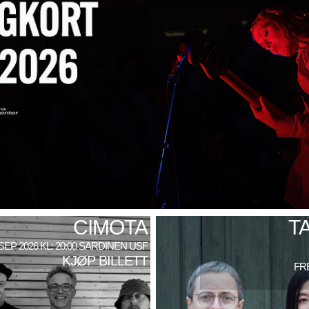
CIMOTA
T
 SEP 2026 KL: 20:00 SARDINEN USF
KJØP BILLETT
FRE