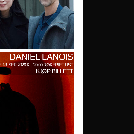
DANIEL LANOIS
 18. SEP 2026 KL: 20:00 RØKERIET USF
KJØP BILLETT