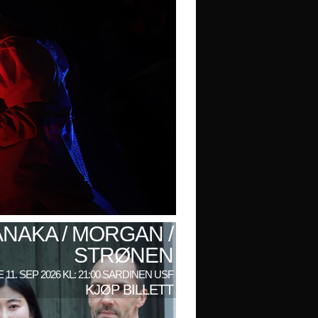
ANAKA / MORGAN /
STRØNEN
 11. SEP 2026 KL: 21:00 SARDINEN USF
KJØP BILLETT