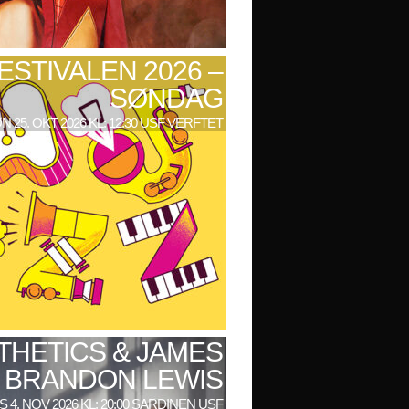
ESTIVALEN 2026 –
SØNDAG
N 25. OKT 2026 KL: 12:30 USF VERFTET
THETICS & JAMES
BRANDON LEWIS
 4. NOV 2026 KL: 20:00 SARDINEN USF