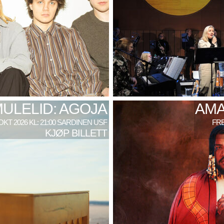
MULELID: AGOJA
AMA
 OKT 2026 KL: 21:00 SARDINEN USF
FRE
KJØP BILLETT