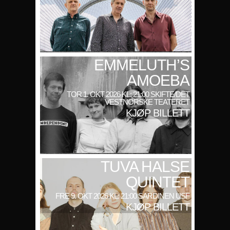
EMMELUTH’S
AMOEBA
TOR 1. OKT 2026 KL: 21:00 SKIFTE/DET
VESTNORSKE TEATERET
KJØP BILLETT
TUVA HALSE
QUINTET
FRE 9. OKT 2026 KL: 21:00 SARDINEN USF
KJØP BILLETT