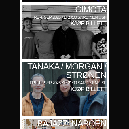
CIMOTA
FRE 4. SEP 2026 KL: 20:00 SARDINEN USF
KJØP BILLETT
TANAKA / MORGAN /
STRØNEN
FRE 11. SEP 2026 KL: 21:00 SARDINEN USF
KJØP BILLETT
BAJAZZ: NABOEN