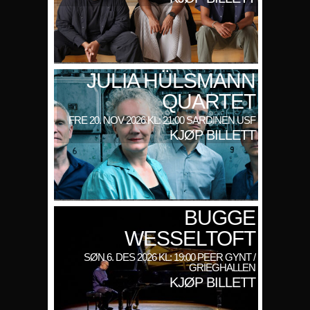
JULIA HÜLSMANN
QUARTET
FRE 20. NOV 2026 KL: 21:00 SARDINEN USF
KJØP BILLETT
BUGGE
WESSELTOFT
SØN 6. DES 2026 KL: 19:00 PEER GYNT /
GRIEGHALLEN
KJØP BILLETT