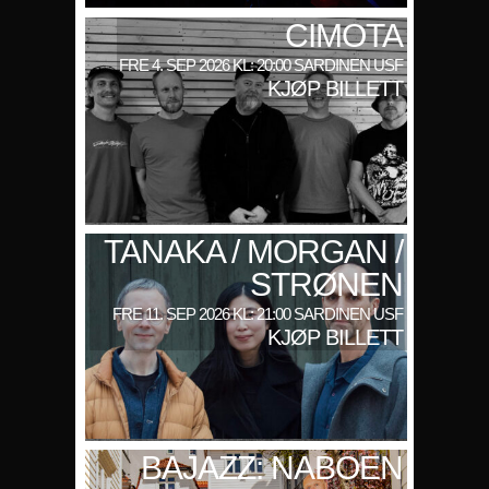
CIMOTA
FRE 4. SEP 2026 KL: 20:00 SARDINEN USF
KJØP BILLETT
TANAKA / MORGAN /
STRØNEN
FRE 11. SEP 2026 KL: 21:00 SARDINEN USF
KJØP BILLETT
BAJAZZ: NABOEN