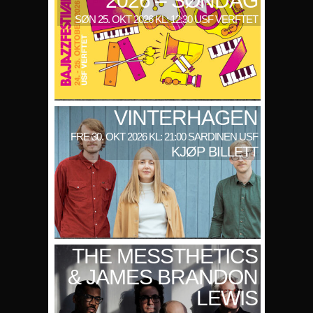
2026 – SØNDAG
SØN 25. OKT 2026 KL: 12:30 USF VERFTET
VINTERHAGEN
FRE 30. OKT 2026 KL: 21:00 SARDINEN USF
KJØP BILLETT
THE MESSTHETICS
& JAMES BRANDON
LEWIS