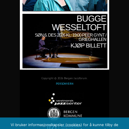
BUGGE
WESSELTOFT
SØN 6. DES 2026 KL: 19:00 PEER GYNT /
GRIEGHALLEN
KJØP BILLETT
Copyright © 2026 Bergen Jazzforum.
PERSONVERN
Vi bruker informasjonskapsler (cookies) for å kunne tilby de