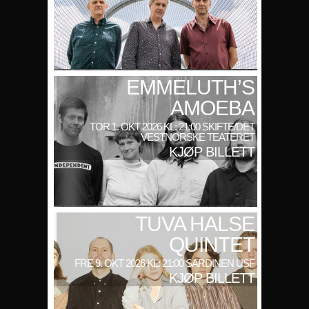
EMMELUTH’S
AMOEBA
TOR 1. OKT 2026 KL: 21:00 SKIFTE/DET
VESTNORSKE TEATERET
KJØP BILLETT
TUVA HALSE
QUINTET
FRE 9. OKT 2026 KL: 21:00 SARDINEN USF
KJØP BILLETT