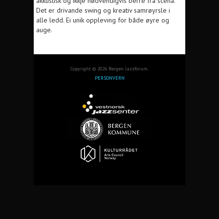
akkustisk og ikkje nødvendigvis berre fra scena.
Det er drivande swing og kreativ samrøyrsle i
alle ledd. Ei unik oppleving for både øyre og
auge.
Copyright © 2026 Bergen Jazzforum.
PERSONVERN