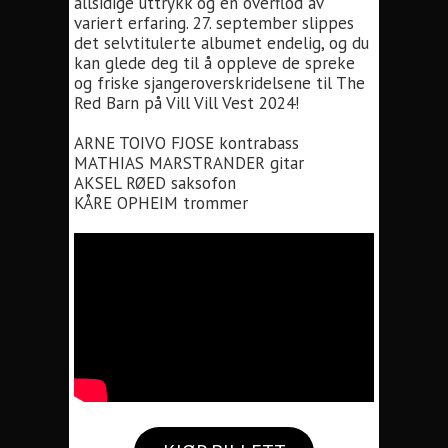
allsidige uttrykk og en overflod av
variert erfaring. 27. september slippes
det selvtitulerte albumet endelig, og du
kan glede deg til å oppleve de spreke
og friske sjangeroverskridelsene til The
Red Barn på Vill Vill Vest 2024!
ARNE TOIVO FJOSE kontrabass
MATHIAS MARSTRANDER gitar
AKSEL RØED saksofon
KÅRE OPHEIM trommer