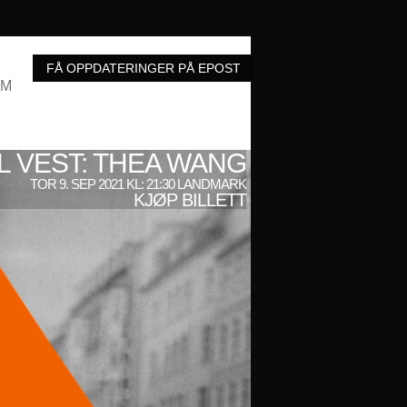
UM
LL VEST: THEA WANG
TOR 9. SEP 2021 KL: 21:30 LANDMARK
KJØP BILLETT