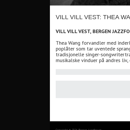
VILL VILL VEST: THEA W
VILL VILL VEST, BERGEN JAZZ
Thea Wang forvandler med inderli
poplåter som tar uventede spran
tradisjonelle singer-songwritertr
musikalske vinduer på andres liv, 
Copyright © 2026 Bergen Jazzforum.